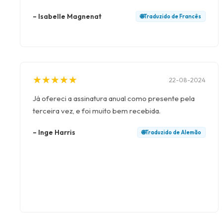
–
Isabelle Magnenat
🌐
Traduzido de
Francês
★
★
★
★
★
★
★
★
★
★
22-08-2024
Já ofereci a assinatura anual como presente pela
terceira vez, e foi muito bem recebida.
–
Inge Harris
🌐
Traduzido de
Alemão