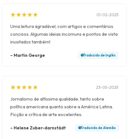
★
★
★
★
★
★
★
★
★
★
01-02-2025
Uma leitura agradável, com artigos e comentários
concisos. Algumas ideias incomuns e pontos de vista
inusitados também!
–
Martin George
🌐
Traduzido de
Inglês
★
★
★
★
★
★
★
★
★
★
23-05-2025
Jornalismo de altíssima qualidade, tanto sobre
política americana quanto sobre a América Latina.
Ficção e crítica de arte excelentes.
–
Helene Zuber-darnstädt
🌐
Traduzido de
Alemão