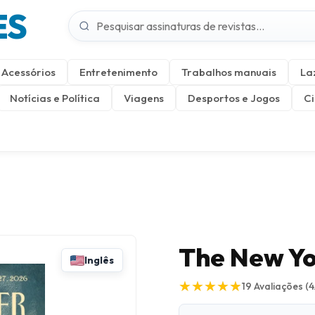
ES
Acessórios
Entretenimento
Trabalhos manuais
La
Notícias e Política
Viagens
Desportos e Jogos
Ci
The New Yo
Inglês
★
★
★
★
★
★
★
★
★
★
19
Avaliações
(4