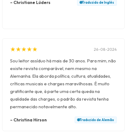
–
Christiane Lüders
🌐
Traduzido de
Inglês
★
★
★
★
★
★
★
★
★
★
26-08-2024
Sou leitor assíduo há mais de 30 anos. Para mim, não
existe revista comparável, nem mesmo na
Alemanha. Ela aborda política, cultura, atualidades,
críticas musicais e charges maravilhosas. É muito
gratificante que, à parte uma certa queda na
qualidade das charges, o padrão da revista tenha
permanecido notavelmente alto.
–
Christina Hirson
🌐
Traduzido de
Alemão