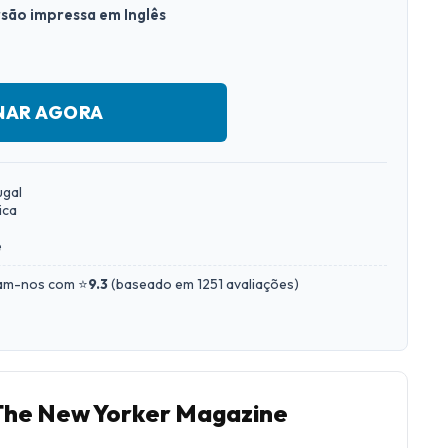
rsão impressa em Inglês
NAR AGORA
ugal
ica
e
iam-nos com ⭐
9.3
(
baseado em 1251 avaliações
)
 The New Yorker Magazine