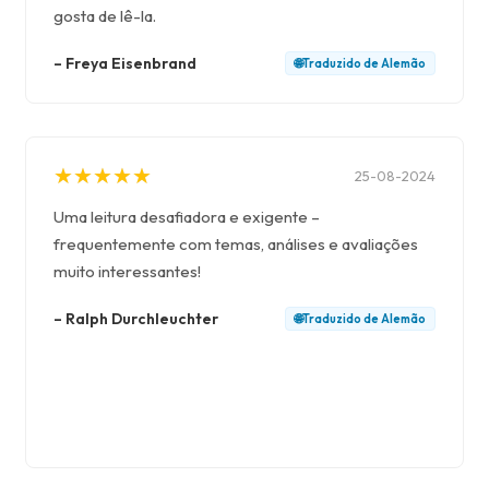
gosta de lê-la.
–
Freya Eisenbrand
🌐
Traduzido de
Alemão
★
★
★
★
★
★
★
★
★
★
25-08-2024
Uma leitura desafiadora e exigente –
frequentemente com temas, análises e avaliações
muito interessantes!
–
Ralph Durchleuchter
🌐
Traduzido de
Alemão