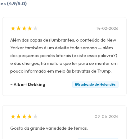
ões
(4.9/5.0)
★
★
★
★
★
★
★
★
★
★
14-02-2026
Além das capas deslumbrantes, o conteúdo da New
Yorker também é um deleite toda semana — além
dos pequenos painéis laterais (existe essa palavra?)
e das charges, há muito o que ler para se manter um
pouco informado em meio às bravatas de Trump.
–
Albert Dekking
🌐
Traduzido de
Holandês
★
★
★
★
★
★
★
★
★
★
09-06-2024
Gosto da grande variedade de temas.