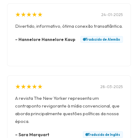
★
★
★
★
★
★
★
★
★
★
24-01-2025
Divertido, informativo, ótima conexão transatlântica.
–
Hannelore Hannelore Kaup
🌐
Traduzido de
Alemão
★
★
★
★
★
★
★
★
★
★
28-03-2025
A revista The New Yorker representa um
contraponto revigorante à mídia convencional, que
aborda principalmente questões políticas da nossa
época.
–
Sara Marquart
🌐
Traduzido de
Inglês