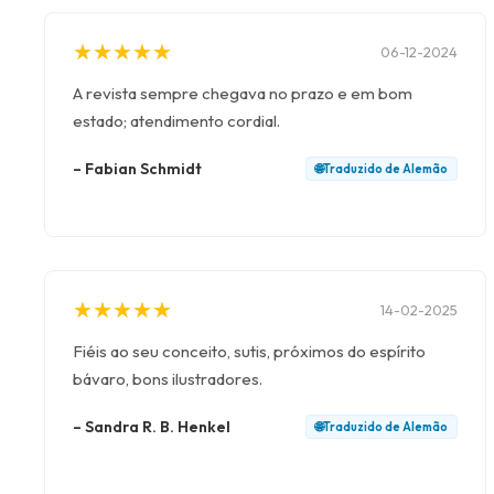
★
★
★
★
★
★
★
★
★
★
06-12-2024
A revista sempre chegava no prazo e em bom
estado; atendimento cordial.
–
Fabian Schmidt
🌐
Traduzido de
Alemão
★
★
★
★
★
★
★
★
★
★
14-02-2025
Fiéis ao seu conceito, sutis, próximos do espírito
bávaro, bons ilustradores.
–
Sandra R. B. Henkel
🌐
Traduzido de
Alemão