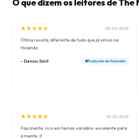
O que dizem os leitores de The
★
★
★
★
★
★
★
★
★
★
28-06-2026
Ótima revista, diferente de tudo que já vimos na
Holanda.
–
Dennis Smit
🌐
Traduzido de
Holandês
★
★
★
★
★
★
★
★
★
★
14-02-2026
Fascinante, rico em temas variados, excelente para
a mente :)!