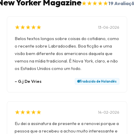
 New Yorker Magazine
★
★
★
★
★
★
★
★
★
★
19
Avaliaç
★
★
★
★
★
★
★
★
★
★
13-06-2026
Belos textos longos sobre coisas do cotidiano, como
o recente sobre Labradoodles. Boa ficção e uma
visão bem diferente dos americanos daquela que
vemos na mídia tradicional. É Nova York, claro, e não
os Estados Unidos como um todo.
–
G.j De Vries
🌐
Traduzido de
Holandês
★
★
★
★
★
★
★
★
★
★
14-02-2026
Eu dei a assinatura de presente e a renovei porque a
pessoa que a recebeu a achou muito interessante e