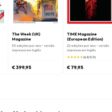
The Week (UK)
TIME Magazine
Magazine
(European Edition)
50 edições por ano • versão
22 edições por ano • versão
impressa em Inglês
impressa em Inglês
★
★
★
★
★
★
★
★
★
★
(4.8/5.0)
€ 399,95
€ 79,95