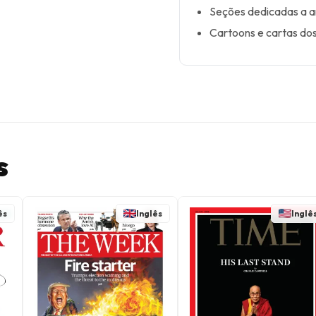
Seções dedicadas a art
Cartoons e cartas dos 
s
ês
Inglês
Inglê