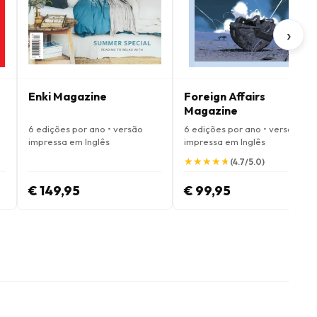
›
Enki Magazine
Foreign Affairs
Magazine
6 edições por ano • versão
6 edições por ano • versão
impressa em Inglês
impressa em Inglês
★
★
★
★
★
★
★
★
★
★
(4.7/5.0)
€ 149,95
€ 99,95