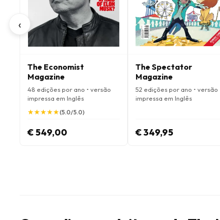
‹
The Economist
The Spectator
Magazine
Magazine
48 edições por ano • versão
52 edições por ano • versão
impressa em Inglês
impressa em Inglês
★
★
★
★
★
★
★
★
★
★
(5.0/5.0)
€ 549,00
€ 349,95