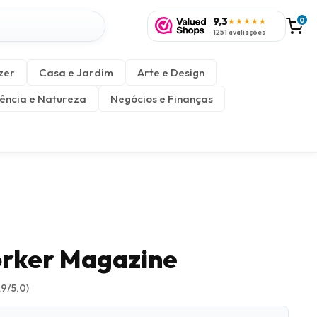
9,3
0
★★★★★
1251 avaliações
zer
Casa e Jardim
Arte e Design
ência e Natureza
Negócios e Finanças
rker Magazine
.9/5.0)