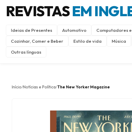
REVISTAS
EM INGL
Ideias de Presentes
Automotivo
Computadores e 
Cozinhar, Comer e Beber
Estilo de vida
Música
Outras línguas
Início
Notícias e Política
The New Yorker Magazine
/
/