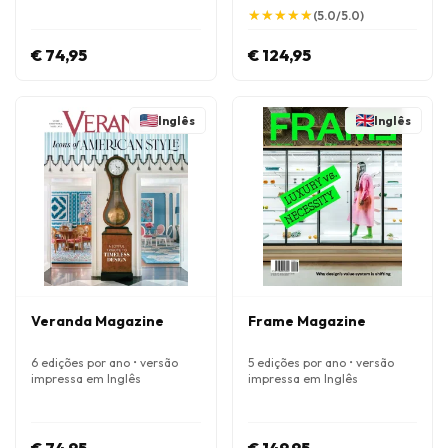
★
★
★
★
★
★
★
★
★
★
(5.0/5.0)
€ 74,95
€ 124,95
Inglês
Inglês
Veranda Magazine
Frame Magazine
6 edições por ano • versão
5 edições por ano • versão
impressa em Inglês
impressa em Inglês