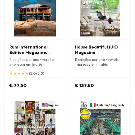
Rum International
House Beautiful (UK)
Edition Magazine
Magazine
(Inglês)
2 edições por ano • versão
11 edições por ano • versão
impressa em Inglês
impressa em Inglês
★
★
★
★
★
★
★
★
★
★
(5.0/5.0)
€ 77,50
€ 137,50
Inglês
Italian / English