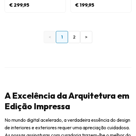
€ 299,95
€ 199,95
<
1
2
>
A Excelência da Arquitetura em
Edição Impressa
No mundo digital acelerado, a verdadeira essência do design
de interiores e exteriores requer uma apreciação cuidadosa.
As nossas assinaturas com curadoria trazem-lhe o melhor do