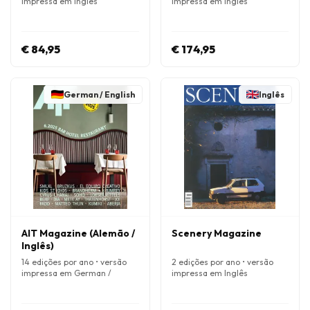
impressa em Inglês
impressa em Inglês
€ 84,95
€ 174,95
German / English
Inglês
AIT Magazine (Alemão /
Scenery Magazine
Inglês)
14 edições por ano • versão
2 edições por ano • versão
impressa em German /
impressa em Inglês
english