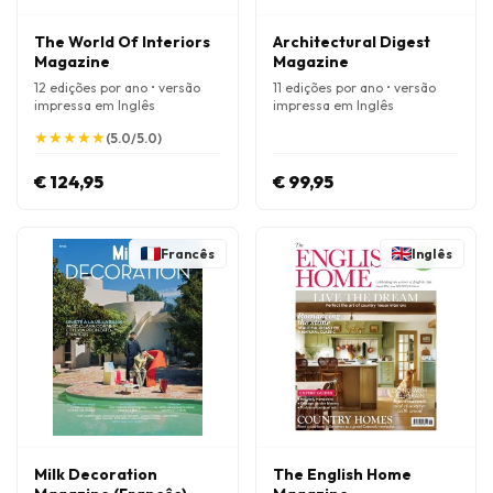
The World Of Interiors
Architectural Digest
Magazine
Magazine
12 edições por ano • versão
11 edições por ano • versão
impressa em Inglês
impressa em Inglês
★
★
★
★
★
★
★
★
★
★
(5.0/5.0)
€ 124,95
€ 99,95
Francês
Inglês
Milk Decoration
The English Home