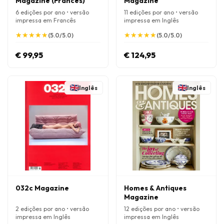
Magazine (Francês)
Magazine
6 edições por ano • versão
11 edições por ano • versão
impressa em Francês
impressa em Inglês
★
★
★
★
★
★
★
★
★
★
★
★
★
★
★
★
★
★
★
★
(5.0/5.0)
(5.0/5.0)
€ 99,95
€ 124,95
Inglês
Inglês
032c Magazine
Homes & Antiques
Magazine
2 edições por ano • versão
12 edições por ano • versão
impressa em Inglês
impressa em Inglês