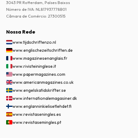
3043 PR Rotterdam, Países Baixos
Número de IVA
:
NL817937778B01
Câmara de Comércio
:
27300515
Nossa Rede
www.tijdschriftenzo.nl
www.englischezeitschriften.de
www.magazinesenanglais.fr
www.rivisteininglese.it
www.papermagazines.com
www.americanmagazines.co.uk
www.engelskatidskrifter.se
www.internationalemagasiner.dk
www.englanninkielisetlehdet.fi
www.revistaseningles.es
www.revistasemingles.pt