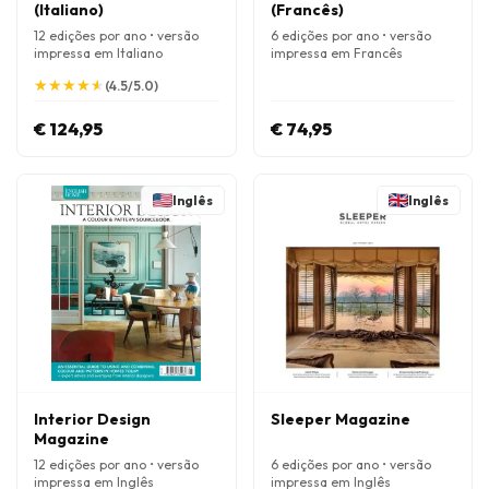
(Italiano)
(Francês)
12 edições por ano • versão
6 edições por ano • versão
impressa em Italiano
impressa em Francês
★
★
★
★
★
★
★
★
★
★
(4.5/5.0)
€ 124,95
€ 74,95
Inglês
Inglês
Interior Design
Sleeper Magazine
Magazine
12 edições por ano • versão
6 edições por ano • versão
impressa em Inglês
impressa em Inglês