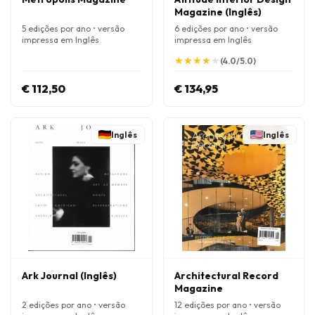
Magazine (Inglês)
5 edições por ano • versão
6 edições por ano • versão
impressa em Inglês
impressa em Inglês
★
★
★
★
★
★
★
★
★
★
(4.0/5.0)
€ 112,50
€ 134,95
Inglês
Inglês
Ark Journal (Inglês)
Architectural Record
Magazine
2 edições por ano • versão
12 edições por ano • versão