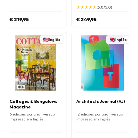
★
★
★
★
★
★
★
★
★
★
(5.0/5.0)
€ 219,95
€ 249,95
Inglês
Inglês
Cottages & Bungalows
Architects Journal (AJ)
Magazine
6 edições por ano • versão
12 edições por ano • versão
impressa em Inglês
impressa em Inglês