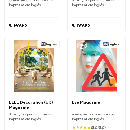
13 edições por ano • versão
10 edições por ano • versão
impressa em Inglês
impressa em Inglês
€ 149,95
€ 199,95
Inglês
Inglês
ELLE Decoration (UK)
Eye Magazine
Magazine
10 edições por ano • versão
4 edições por ano • versão
impressa em Inglês
impressa em Inglês
★
★
★
★
★
★
★
★
★
★
(5.0/5.0)