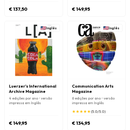
€ 137,50
€ 149,95
Inglês
Inglês
Luerzer's International
Communication Arts
Archive Magazine
Magazine
4 edições por ano • versão
6 edições por ano • versão
impressa em Inglês
impressa em Inglês
★
★
★
★
★
★
★
★
★
★
(5.0/5.0)
€ 149,95
€ 134,95