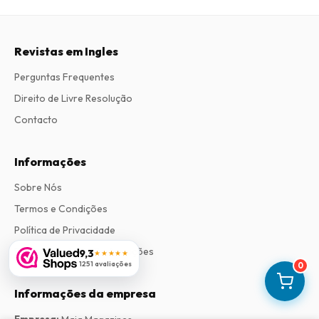
Revistas em Ingles
Perguntas Frequentes
Direito de Livre Resolução
Contacto
Informações
Sobre Nós
Termos e Condições
Política de Privacidade
Procedimento de Reclamações
9,3
★★★★★
1251 avaliações
0
Informações da empresa