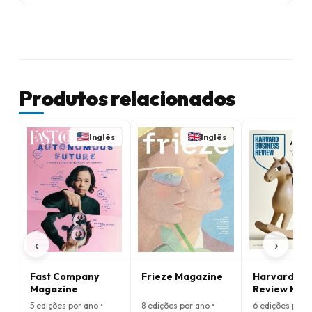
Produtos relacionados
Inglês
Inglês
‹
›
Fast Company
Frieze Magazine
Harvard Bus
Magazine
Review Mag
5 edições por ano •
8 edições por ano •
6 edições por a