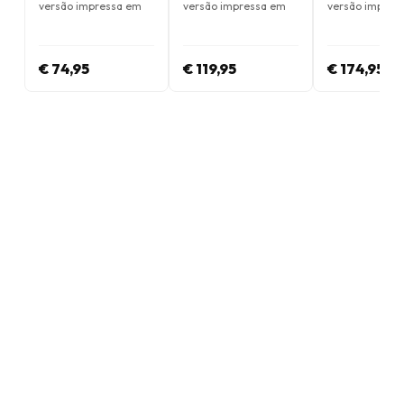
versão impressa em
versão impressa em
versão impres
Inglês
Inglês
Inglês
€ 74,95
€ 119,95
€ 174,95