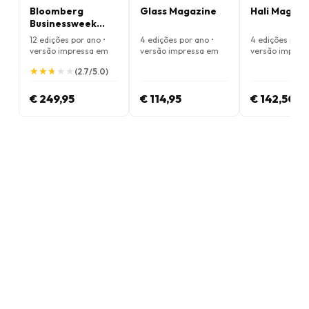
Bloomberg
Glass Magazine
Hali Magazi
Businessweek
Magazine
12 edições por ano •
4 edições por ano •
4 edições por a
versão impressa em
versão impressa em
versão impres
Inglês
Inglês
Inglês
★
★
★
★
★
★
★
★
★
★
(2.7/5.0)
€ 249,95
€ 114,95
€ 142,50