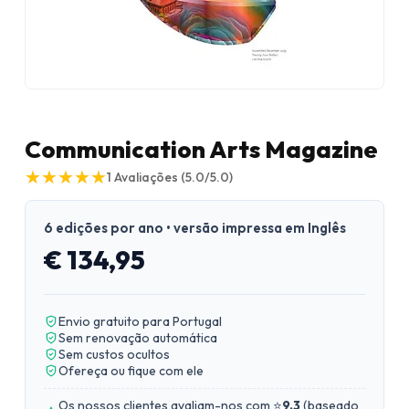
Communication Arts Magazine
★
★
★
★
★
★
★
★
★
★
1
Avaliações
(5.0/5.0)
6 edições por ano • versão impressa em Inglês
€ 134,95
Envio gratuito para Portugal
Sem renovação automática
Sem custos ocultos
Ofereça ou fique com ele
Os nossos clientes avaliam-nos com ⭐
9.3
(
baseado