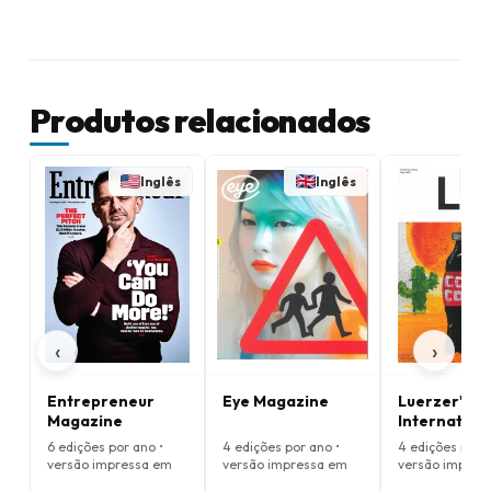
Produtos relacionados
Inglês
Inglês
‹
›
Entrepreneur
Eye Magazine
Luerzer's
Magazine
Internation
Archive Ma
6 edições por ano •
4 edições por ano •
4 edições por a
versão impressa em
versão impressa em
versão impres
Inglês
Inglês
Inglês