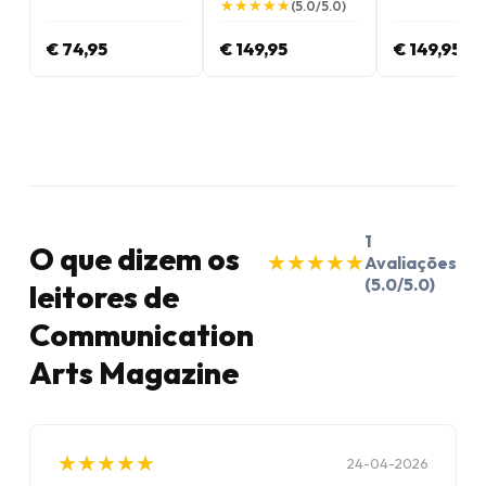
★
★
★
★
★
★
★
★
★
★
(5.0/5.0)
€ 74,95
€ 149,95
€ 149,95
1
O que dizem os
★
★
★
★
★
★
★
★
★
★
Avaliações
(5.0/5.0)
leitores de
Communication
Arts Magazine
★
★
★
★
★
★
★
★
★
★
24-04-2026