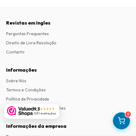
Revistas em Ingles
Perguntas Frequentes
Direito de Livre Resolução
Contacto
Informações
Sobre Nós
Termos e Condições
Política de Privacidade
Procedimento de Reclamações
9,3
★★★★★
1251 avaliações
0
Informações da empresa