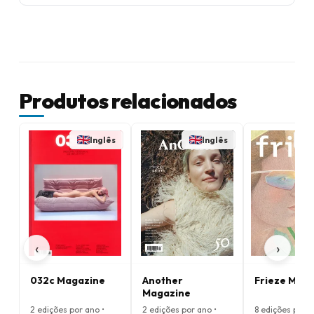
Produtos relacionados
Inglês
Inglês
‹
›
032c Magazine
Another
Frieze Mag
Magazine
2 edições por ano •
2 edições por ano •
8 edições por a