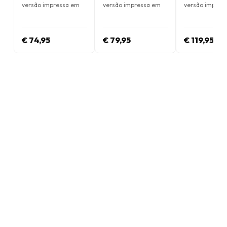
versão impressa em
versão impressa em
versão impres
Inglês
Inglês
Inglês
€ 74,95
€ 79,95
€ 119,95