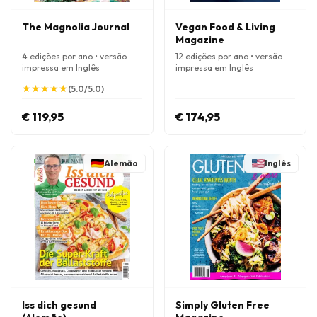
The Magnolia Journal
Vegan Food & Living
Magazine
4 edições por ano • versão
12 edições por ano • versão
impressa em Inglês
impressa em Inglês
★
★
★
★
★
★
★
★
★
★
(5.0/5.0)
€ 119,95
€ 174,95
Alemão
Inglês
Iss dich gesund
Simply Gluten Free