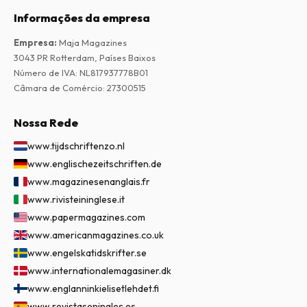
Informações da empresa
Empresa
:
Maja Magazines
3043 PR Rotterdam, Países Baixos
Número de IVA
:
NL817937778B01
Câmara de Comércio
:
27300515
Nossa Rede
www.tijdschriftenzo.nl
www.englischezeitschriften.de
www.magazinesenanglais.fr
www.rivisteininglese.it
www.papermagazines.com
www.americanmagazines.co.uk
www.engelskatidskrifter.se
www.internationalemagasiner.dk
www.englanninkielisetlehdet.fi
www.revistaseningles.es