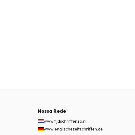
Nossa Rede
www.tijdschriftenzo.nl
www.englischezeitschriften.de