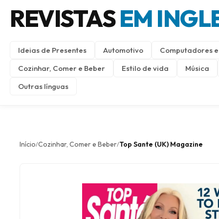
REVISTAS
EM INGL
Ideias de Presentes
Automotivo
Computadores e 
Cozinhar, Comer e Beber
Estilo de vida
Música
Outras línguas
Início
Cozinhar, Comer e Beber
Top Sante (UK) Magazine
/
/