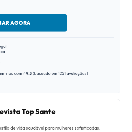
NAR AGORA
ugal
ica
e
iam-nos com ⭐
9.3
(
baseado em 1251 avaliações
)
revista Top Sante
estilo de vida saudável para mulheres sofisticadas.