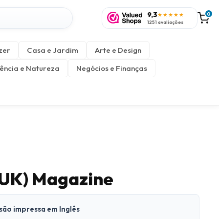
9,3
0
★★★★★
1251 avaliações
zer
Casa e Jardim
Arte e Design
ência e Natureza
Negócios e Finanças
(UK) Magazine
rsão impressa em Inglês