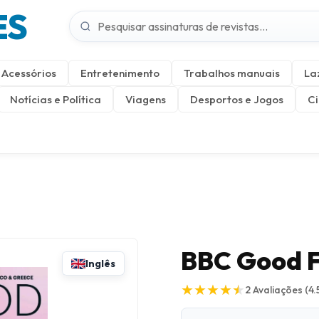
ES
Acessórios
Entretenimento
Trabalhos manuais
La
Notícias e Política
Viagens
Desportos e Jogos
Ci
BBC Good 
Inglês
★
★
★
★
★
★
★
★
★
★
2
Avaliações
(4.