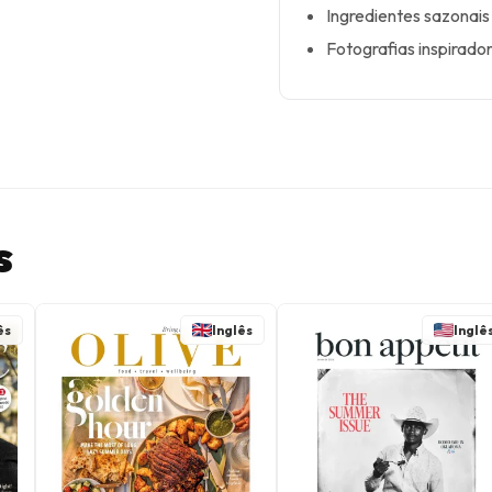
Ingredientes sazonais
Fotografias inspirado
s
ês
Inglês
Inglê