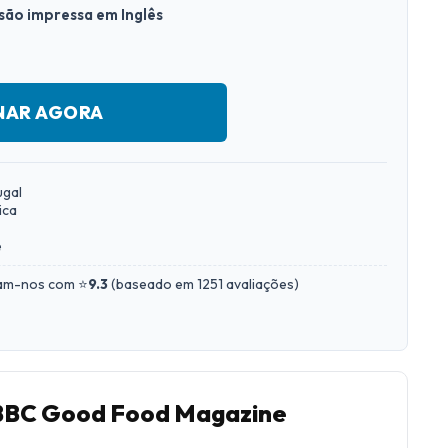
rsão impressa em Inglês
NAR AGORA
ugal
ica
e
iam-nos com ⭐
9.3
(
baseado em 1251 avaliações
)
 BBC Good Food Magazine