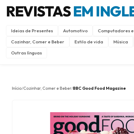
REVISTAS
EM INGL
Ideias de Presentes
Automotivo
Computadores e 
Cozinhar, Comer e Beber
Estilo de vida
Música
Outras línguas
Início
Cozinhar, Comer e Beber
BBC Good Food Magazine
/
/