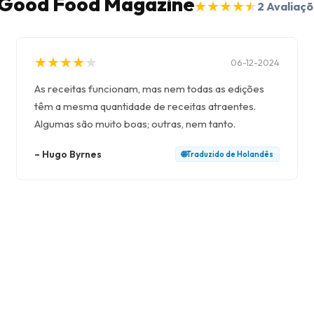
C Good Food Magazine
★
★
★
★
★
★
★
★
★
★
2
Avaliaçõ
★
★
★
★
★
★
★
★
★
★
06-12-2024
As receitas funcionam, mas nem todas as edições
têm a mesma quantidade de receitas atraentes.
Algumas são muito boas; outras, nem tanto.
–
Hugo Byrnes
🌐
Traduzido de
Holandês