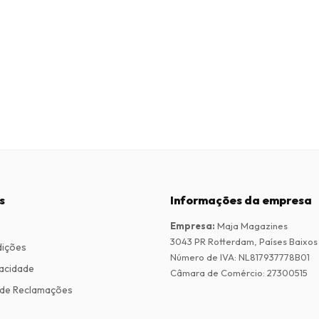
s
Informações da empresa
Empresa
:
Maja Magazines
3043 PR Rotterdam, Países Baixos
dições
Número de IVA
:
NL817937778B01
vacidade
Câmara de Comércio
:
27300515
de Reclamações