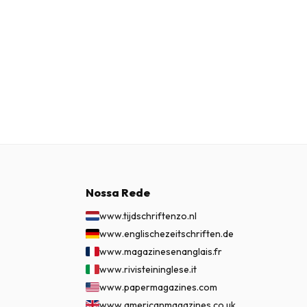
Nossa Rede
www.tijdschriftenzo.nl
www.englischezeitschriften.de
www.magazinesenanglais.fr
www.rivisteininglese.it
www.papermagazines.com
www.americanmagazines.co.uk