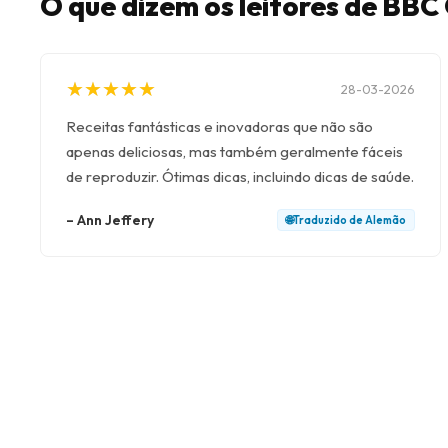
O que dizem os leitores de BB
★
★
★
★
★
★
★
★
★
★
28-03-2026
Receitas fantásticas e inovadoras que não são
apenas deliciosas, mas também geralmente fáceis
de reproduzir. Ótimas dicas, incluindo dicas de saúde.
–
Ann Jeffery
🌐
Traduzido de
Alemão