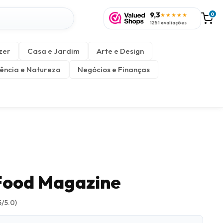
9,3
0
★★★★★
1251 avaliações
zer
Casa e Jardim
Arte e Design
ência e Natureza
Negócios e Finanças
Food Magazine
5/5.0)