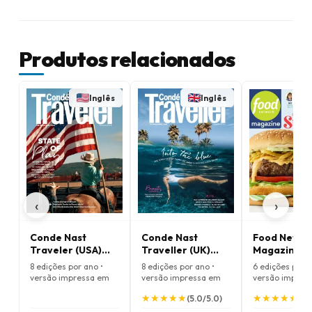
Produtos relacionados
Inglês
Inglês
‹
›
Conde Nast
Conde Nast
Food Netwo
Traveler (USA)
Traveller (UK)
Magazine
Magazine
Magazine
8 edições por ano •
8 edições por ano •
6 edições por a
versão impressa em
versão impressa em
versão impres
Inglês
Inglês
Inglês
★
★
★
★
★
★
★
★
★
★
★
★
★
★
★
★
★
★
★
★
(5.0/5.0)
(5.