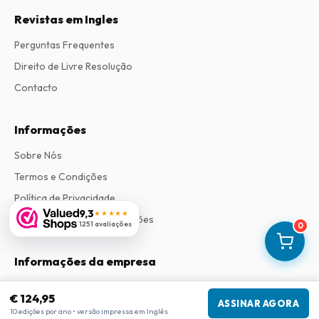
Revistas em Ingles
Perguntas Frequentes
Direito de Livre Resolução
Contacto
Informações
Sobre Nós
Termos e Condições
Política de Privacidade
9,3
★★★★★
Procedimento de Reclamações
1251 avaliações
0
Informações da empresa
Empresa
:
Maja Magazines
€ 124,95
3043 PR Rotterdam, Países Baixos
ASSINAR AGORA
10 edições por ano • versão impressa em Inglês
Número de IVA
:
NL817937778B01