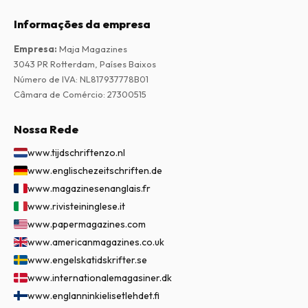
Informações da empresa
Empresa
:
Maja Magazines
3043 PR Rotterdam, Países Baixos
Número de IVA
:
NL817937778B01
Câmara de Comércio
:
27300515
Nossa Rede
www.tijdschriftenzo.nl
www.englischezeitschriften.de
www.magazinesenanglais.fr
www.rivisteininglese.it
www.papermagazines.com
www.americanmagazines.co.uk
www.engelskatidskrifter.se
www.internationalemagasiner.dk
www.englanninkielisetlehdet.fi