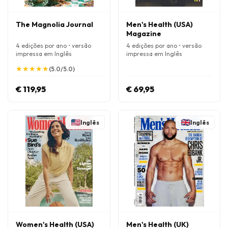
The Magnolia Journal
Men's Health (USA)
Magazine
4 edições por ano • versão
4 edições por ano • versão
impressa em Inglês
impressa em Inglês
★
★
★
★
★
★
★
★
★
★
(5.0/5.0)
€ 119,95
€ 69,95
Inglês
Inglês
Women's Health (USA)
Men's Health (UK)