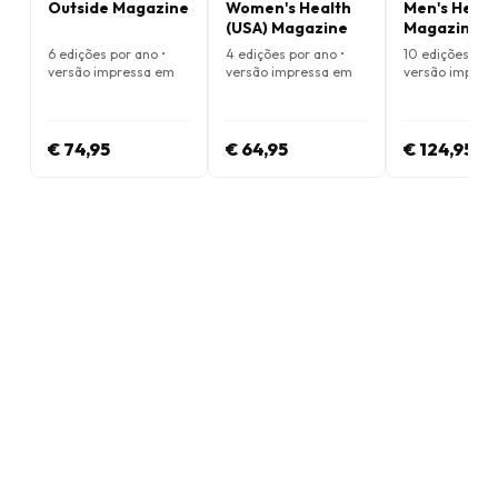
Outside Magazine
Women's Health
Men's Healt
(USA) Magazine
Magazine
6 edições por ano •
4 edições por ano •
10 edições por 
versão impressa em
versão impressa em
versão impres
Inglês
Inglês
Inglês
€ 74,95
€ 64,95
€ 124,95