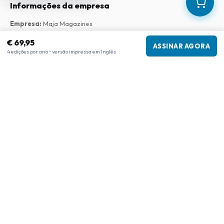
Informações da empresa
Empresa
:
Maja Magazines
3043 PR Rotterdam, Países Baixos
€ 69,95
Número de IVA
:
NL817937778B01
ASSINAR AGORA
4 edições por ano • versão impressa em Inglês
Câmara de Comércio
:
27300515
Nossa Rede
www.tijdschriftenzo.nl
www.englischezeitschriften.de
www.magazinesenanglais.fr
www.rivisteininglese.it
www.papermagazines.com
www.americanmagazines.co.uk
www.engelskatidskrifter.se
www.internationalemagasiner.dk
www.englanninkielisetlehdet.fi
www.revistaseningles.es