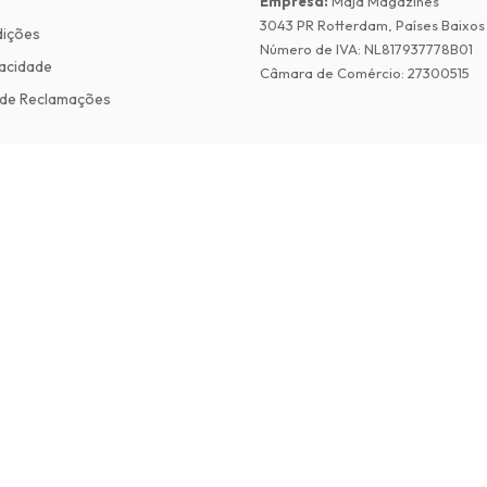
Empresa
:
Maja Magazines
3043 PR Rotterdam, Países Baixos
dições
Número de IVA
:
NL817937778B01
vacidade
Câmara de Comércio
:
27300515
de Reclamações
©
2026
Revistas em Ingles