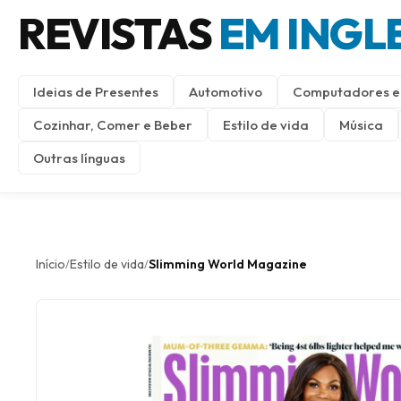
REVISTAS
EM INGL
Ideias de Presentes
Automotivo
Computadores e 
Cozinhar, Comer e Beber
Estilo de vida
Música
Outras línguas
Início
Estilo de vida
Slimming World Magazine
/
/