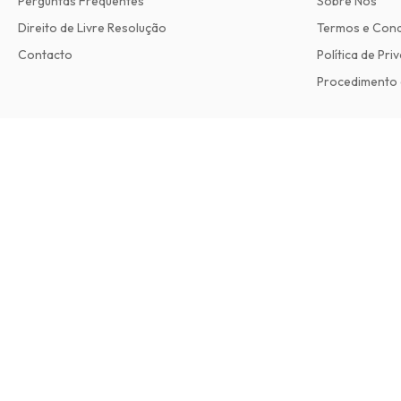
Perguntas Frequentes
Sobre Nós
Direito de Livre Resolução
Termos e Con
Contacto
Política de Pri
Procedimento 
Slimming World Magazine
7 edições por ano • versão impressa em Inglês