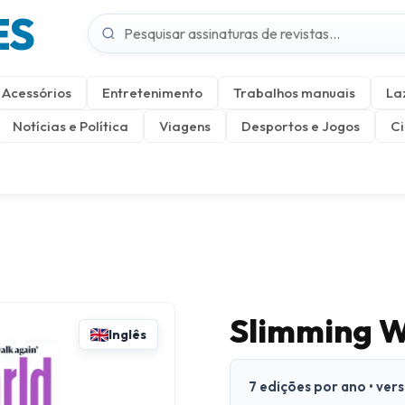
ES
Acessórios
Entretenimento
Trabalhos manuais
La
Notícias e Política
Viagens
Desportos e Jogos
Ci
Slimming W
Inglês
7 edições por ano • ver