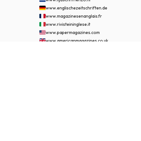
www.englischezeitschriften.de
www.magazinesenanglais.fr
www.rivisteininglese.it
www.papermagazines.com
www.americanmagazines.co.uk
www.engelskatidskrifter.se
€ 82,50
ASSINAR AGORA
www.internationalemagasiner.dk
www.englanninkielisetlehdet.fi
www.revistaseningles.es
www.revistasemingles.pt