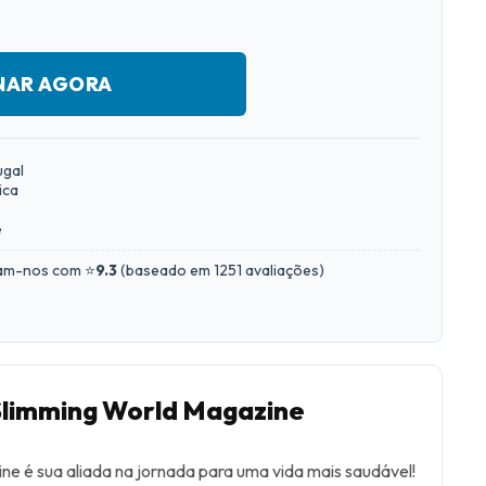
NAR AGORA
ugal
ica
e
iam-nos com ⭐
9.3
(
baseado em 1251 avaliações
)
Slimming World Magazine
e é sua aliada na jornada para uma vida mais saudável!