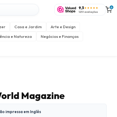
9,3
0
★★★★★
1251 avaliações
zer
Casa e Jardim
Arte e Design
ência e Natureza
Negócios e Finanças
orld Magazine
são impressa em Inglês