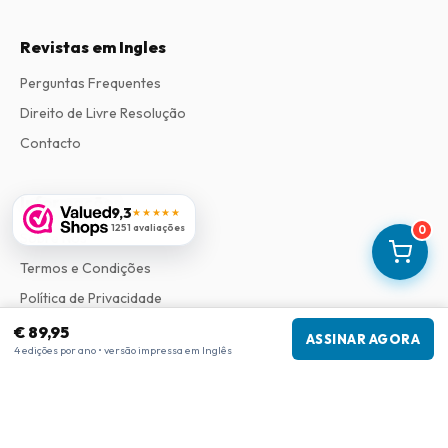
Revistas em Ingles
Perguntas Frequentes
Direito de Livre Resolução
Contacto
Informações
9,3
★★★★★
1251 avaliações
0
Sobre Nós
Termos e Condições
Política de Privacidade
Procedimento de Reclamações
€ 89,95
ASSINAR AGORA
4 edições por ano • versão impressa em Inglês
Informações da empresa
Empresa
:
Maja Magazines
3043 PR Rotterdam, Países Baixos