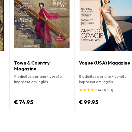
Town & Country
Vogue (USA) Magazine
Magazine
9 edições por ano • versão
8 edições por ano • versão
impressa em Inglês
impressa em Inglês
★
★
★
★
★
★
★
★
★
★
(4.0/5.0)
€ 74,95
€ 99,95