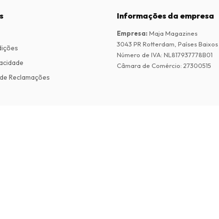
s
Informações da empresa
Empresa
:
Maja Magazines
3043 PR Rotterdam, Países Baixos
dições
Número de IVA
:
NL817937778B01
vacidade
Câmara de Comércio
:
27300515
de Reclamações