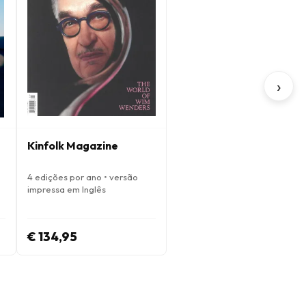
›
Kinfolk Magazine
4 edições por ano • versão
impressa em Inglês
€ 134,95