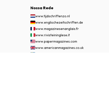
Nossa Rede
www.tijdschriftenzo.nl
www.englischezeitschriften.de
www.magazinesenanglais.fr
www.rivisteininglese.it
www.papermagazines.com
www.americanmagazines.co.uk
www.engelskatidskrifter.se
www.internationalemagasiner.dk
€ 74,95
ASSINAR AGORA
www.englanninkielisetlehdet.fi
www.revistaseningles.es
www.revistasemingles.pt