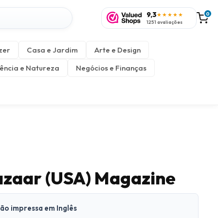
9,3
0
★★★★★
1251 avaliações
zer
Casa e Jardim
Arte e Design
ência e Natureza
Negócios e Finanças
azaar (USA) Magazine
são impressa em Inglês