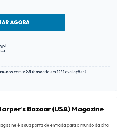
NAR AGORA
ugal
ica
e
iam-nos com ⭐
9.3
(
baseado em 1251 avaliações
)
Harper's Bazaar (USA) Magazine
agazine é a sua porta de entrada para o mundo da alta