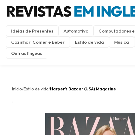
REVISTAS
EM INGL
Ideias de Presentes
Automotivo
Computadores e 
Cozinhar, Comer e Beber
Estilo de vida
Música
Outras línguas
Início
Estilo de vida
Harper's Bazaar (USA) Magazine
/
/