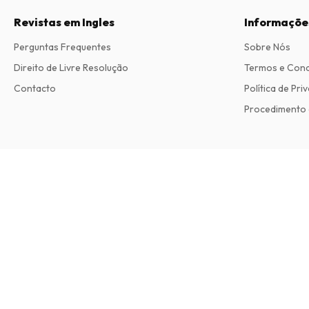
Revistas em Ingles
Informaçõe
Perguntas Frequentes
Sobre Nós
Direito de Livre Resolução
Termos e Con
Contacto
Política de Pri
Procedimento 
Harper's Bazaar (USA) Magazine
9 edições por ano • versão impressa em Inglês