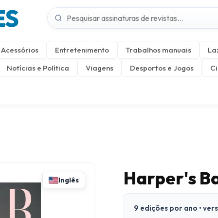
ES
Acessórios
Entretenimento
Trabalhos manuais
La
Notícias e Política
Viagens
Desportos e Jogos
Ci
Harper's B
Inglês
9 edições por ano • ver