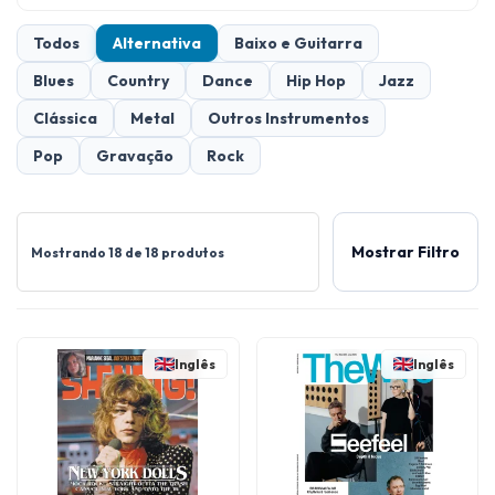
Todos
Alternativa
Baixo e Guitarra
Blues
Country
Dance
Hip Hop
Jazz
Clássica
Metal
Outros Instrumentos
Pop
Gravação
Rock
Mostrar Filtro
Mostrando 18 de 18 produtos
Inglês
Inglês