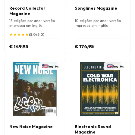
Record Collector
Songlines Magazine
Magazine
13 edições por ano • versão
10 edições por ano • versão
impressa em Inglês
impressa em Inglês
★
★
★
★
★
★
★
★
★
★
(5.0/5.0)
€ 149,95
€ 174,95
Inglês
Inglês
New Noise Magazine
Electronic Sound
Magazine