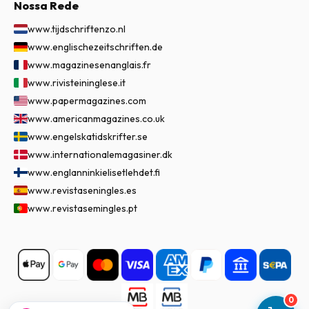
Nossa Rede
www.tijdschriftenzo.nl
www.englischezeitschriften.de
www.magazinesenanglais.fr
www.rivisteininglese.it
www.papermagazines.com
www.americanmagazines.co.uk
www.engelskatidskrifter.se
www.internationalemagasiner.dk
www.englanninkielisetlehdet.fi
www.revistaseningles.es
www.revistasemingles.pt
0