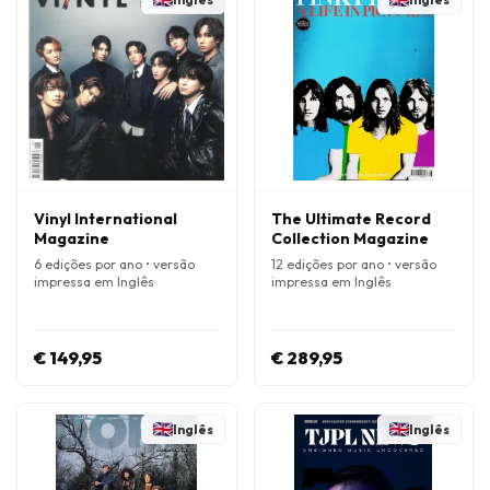
Vinyl International
The Ultimate Record
Magazine
Collection Magazine
6 edições por ano • versão
12 edições por ano • versão
impressa em Inglês
impressa em Inglês
€ 149,95
€ 289,95
Inglês
Inglês