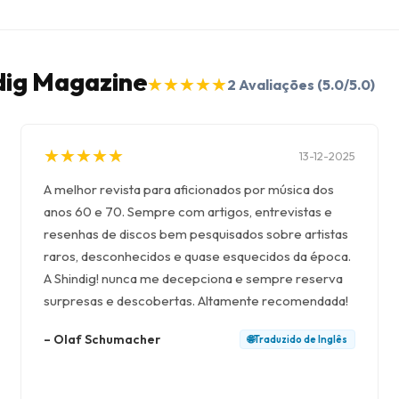
ndig Magazine
★
★
★
★
★
★
★
★
★
★
2
Avaliações
(5.0/5.0)
★
★
★
★
★
★
★
★
★
★
13-12-2025
A melhor revista para aficionados por música dos
anos 60 e 70. Sempre com artigos, entrevistas e
resenhas de discos bem pesquisados ​​sobre artistas
raros, desconhecidos e quase esquecidos da época.
A Shindig! nunca me decepciona e sempre reserva
surpresas e descobertas. Altamente recomendada!
–
Olaf Schumacher
🌐
Traduzido de
Inglês