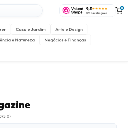
9,3
0
★★★★★
1251 avaliações
zer
Casa e Jardim
Arte e Design
ência e Natureza
Negócios e Finanças
gazine
0/5.0)