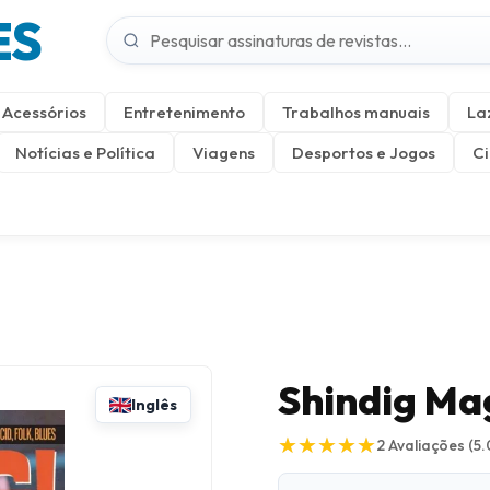
ES
Acessórios
Entretenimento
Trabalhos manuais
La
Notícias e Política
Viagens
Desportos e Jogos
Ci
Shindig Ma
Inglês
★
★
★
★
★
★
★
★
★
★
2
Avaliações
(5.