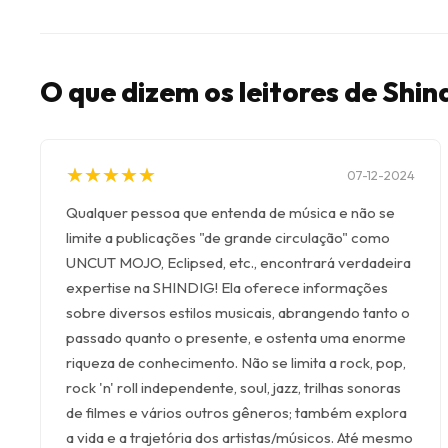
O que dizem os leitores de Shi
★
★
★
★
★
★
★
★
★
★
07-12-2024
Qualquer pessoa que entenda de música e não se
limite a publicações "de grande circulação" como
UNCUT MOJO, Eclipsed, etc., encontrará verdadeira
expertise na SHINDIG! Ela oferece informações
sobre diversos estilos musicais, abrangendo tanto o
passado quanto o presente, e ostenta uma enorme
riqueza de conhecimento. Não se limita a rock, pop,
rock 'n' roll independente, soul, jazz, trilhas sonoras
de filmes e vários outros gêneros; também explora
a vida e a trajetória dos artistas/músicos. Até mesmo