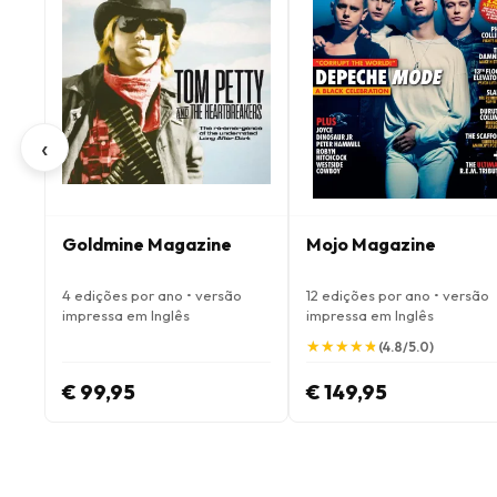
‹
Goldmine Magazine
Mojo Magazine
4 edições por ano • versão
12 edições por ano • versão
impressa em Inglês
impressa em Inglês
★
★
★
★
★
★
★
★
★
★
(4.8/5.0)
€ 99,95
€ 149,95