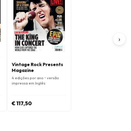
›
Vintage Rock Presents
Magazine
4 edições por ano • versão
impressa em Inglês
€ 117,50