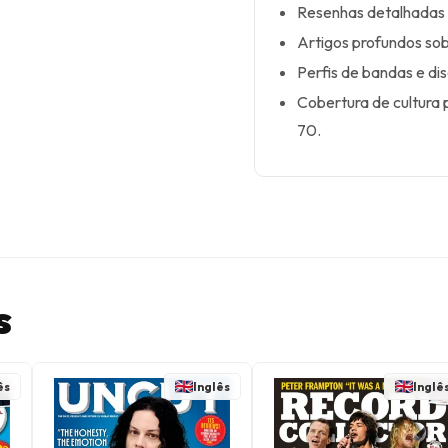
Resenhas detalhadas d
Artigos profundos sob
Perfis de bandas e di
Cobertura de cultura 
70.
s
ês
Inglês
Inglê