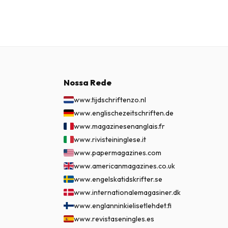
Nossa Rede
www.tijdschriftenzo.nl
www.englischezeitschriften.de
www.magazinesenanglais.fr
www.rivisteininglese.it
www.papermagazines.com
www.americanmagazines.co.uk
www.engelskatidskrifter.se
www.internationalemagasiner.dk
www.englanninkielisetlehdet.fi
www.revistaseningles.es