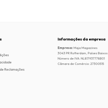
s
Informações da empresa
Empresa
:
Maja Magazines
3043 PR Rotterdam, Países Baixos
dições
Número de IVA
:
NL817937778B01
vacidade
Câmara de Comércio
:
27300515
de Reclamações