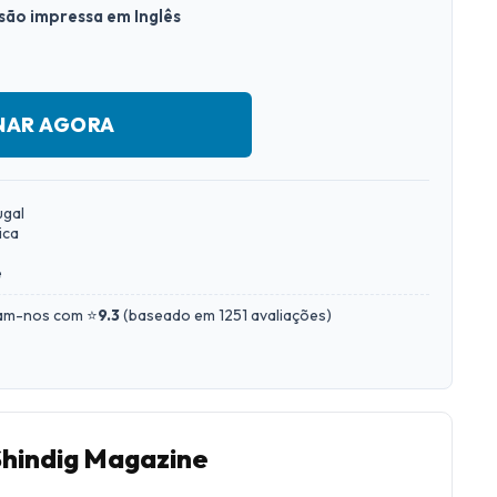
rsão impressa em Inglês
NAR AGORA
ugal
ica
e
iam-nos com ⭐
9.3
(
baseado em 1251 avaliações
)
Shindig Magazine