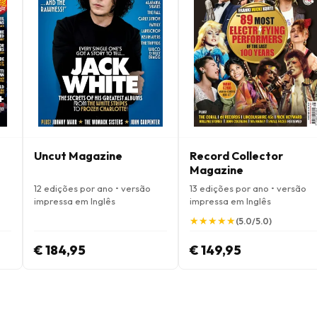
Uncut Magazine
Record Collector
Magazine
12 edições por ano • versão
13 edições por ano • versão
impressa em Inglês
impressa em Inglês
★
★
★
★
★
★
★
★
★
★
(5.0/5.0)
€ 184,95
€ 149,95