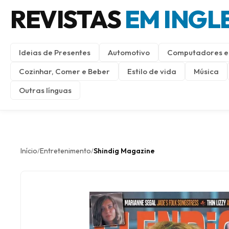
REVISTAS
EM INGL
Ideias de Presentes
Automotivo
Computadores e 
Cozinhar, Comer e Beber
Estilo de vida
Música
Outras línguas
Início
Entretenimento
Shindig Magazine
/
/