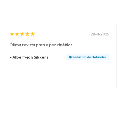
★
★
★
★
★
★
★
★
★
★
28-11-2025
Ótima revista para e por cinéfilos.
–
Albert-jan Sikkens
🌐
Traduzido de
Holandês