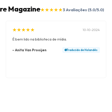
ire Magazine
★
★
★
★
★
★
★
★
★
★
3
Avaliações
(5.0/5.0)
★
★
★
★
★
★
★
★
★
★
10-10-2024
É bem lido na biblioteca de mídia.
–
Anita Van Prooijen
🌐
Traduzido de
Holandês