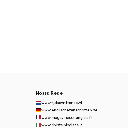
Nossa Rede
www.tijdschriftenzo.nl
www.englischezeitschriften.de
www.magazinesenanglais.fr
www.rivisteininglese.it