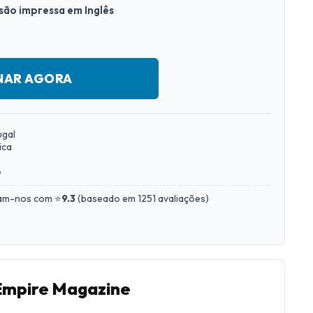
rsão impressa em Inglês
NAR AGORA
ugal
ica
e
iam-nos com ⭐
9.3
(
baseado em 1251 avaliações
)
 Empire Magazine