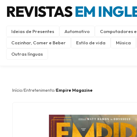
REVISTAS
EM INGL
Ideias de Presentes
Automotivo
Computadores e 
Cozinhar, Comer e Beber
Estilo de vida
Música
Outras línguas
Início
Entretenimento
Empire Magazine
/
/