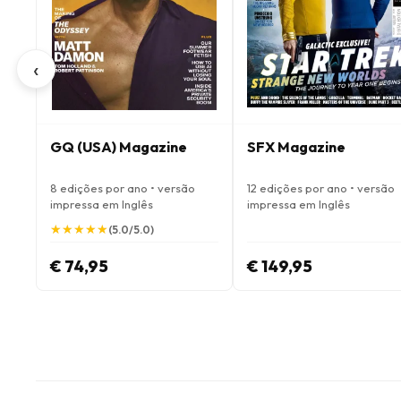
‹
GQ (USA) Magazine
SFX Magazine
8 edições por ano • versão
12 edições por ano • versão
impressa em Inglês
impressa em Inglês
★
★
★
★
★
★
★
★
★
★
(5.0/5.0)
€ 74,95
€ 149,95