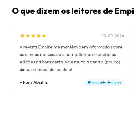
O que dizem os leitores de Emp
★
★
★
★
★
★
★
★
★
★
20-09-2024
A revista Empire me mantém bem informado sobre
as últimas notícias do cinema. Sempre recebo as
edições na hora certa. Vale muito a pena o (pouco)
dinheiro investido, eu diria!
–
Fons Absillis
🌐
Traduzido de
Inglês