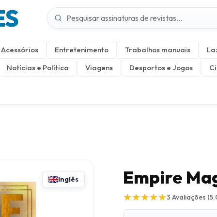
ES
Acessórios
Entretenimento
Trabalhos manuais
La
Notícias e Política
Viagens
Desportos e Jogos
Ci
Empire Ma
Inglês
★
★
★
★
★
★
★
★
★
★
3
Avaliações
(5.