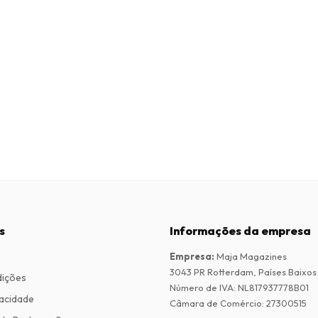
s
Informações da empresa
Empresa
:
Maja Magazines
3043 PR Rotterdam, Países Baixos
dições
Número de IVA
:
NL817937778B01
vacidade
Câmara de Comércio
:
27300515