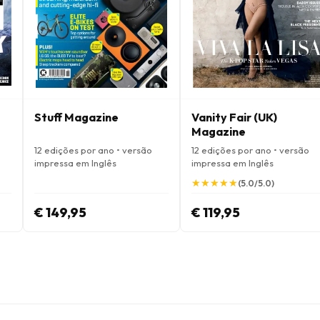
Stuff Magazine
Vanity Fair (UK)
Magazine
12 edições por ano • versão
12 edições por ano • versão
impressa em Inglês
impressa em Inglês
★
★
★
★
★
★
★
★
★
★
(5.0/5.0)
€ 149,95
€ 119,95