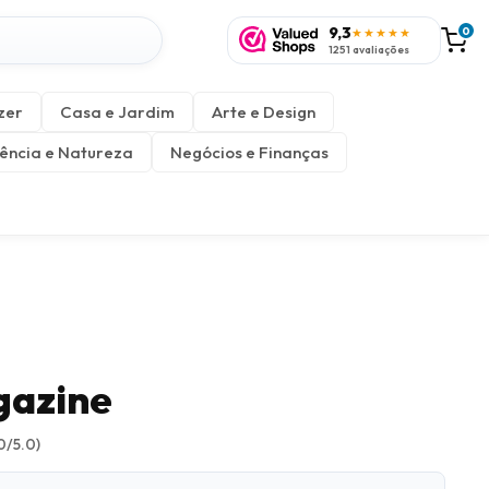
9,3
0
★★★★★
1251 avaliações
zer
Casa e Jardim
Arte e Design
ência e Natureza
Negócios e Finanças
gazine
0/5.0)