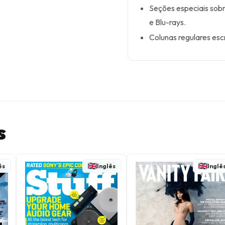
Seções especiais sobr
e Blu-rays.
Colunas regulares escr
s
ês
Inglês
Inglê