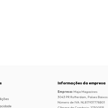
s
Informações da empresa
Empresa
:
Maja Magazines
3043 PR Rotterdam, Países Baixos
dições
Número de IVA
:
NL817937778B01
vacidade
Câmara de Comércio
:
27300515