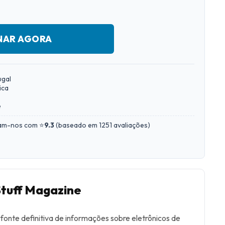
NAR AGORA
ugal
ica
e
iam-nos com ⭐
9.3
(
baseado em 1251 avaliações
)
Stuff Magazine
fonte definitiva de informações sobre eletrônicos de