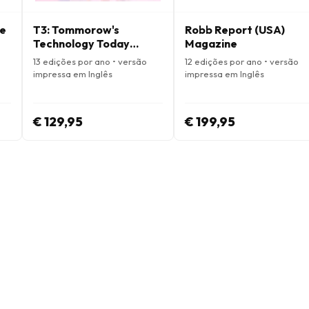
e
T3: Tommorow's
Robb Report (USA)
Technology Today
Magazine
Magazine
13 edições por ano • versão
12 edições por ano • versão
impressa em Inglês
impressa em Inglês
€ 129,95
€ 199,95