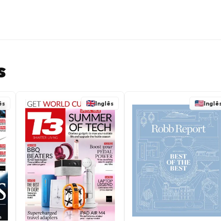
s
ês
Inglês
Inglê