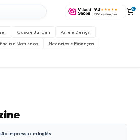
9,3
0
★★★★★
1251 avaliações
zer
Casa e Jardim
Arte e Design
ência e Natureza
Negócios e Finanças
zine
rsão impressa em Inglês