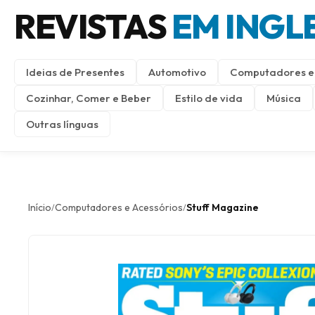
REVISTAS
EM INGL
Ideias de Presentes
Automotivo
Computadores e 
Cozinhar, Comer e Beber
Estilo de vida
Música
Outras línguas
Início
Computadores e Acessórios
Stuff Magazine
/
/