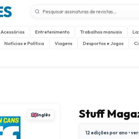
ES
Acessórios
Entretenimento
Trabalhos manuais
La
Notícias e Política
Viagens
Desportos e Jogos
Ci
Stuff Maga
Inglês
12 edições por ano • ve