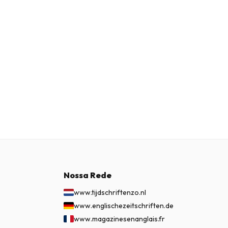
Nossa Rede
www.tijdschriftenzo.nl
www.englischezeitschriften.de
www.magazinesenanglais.fr