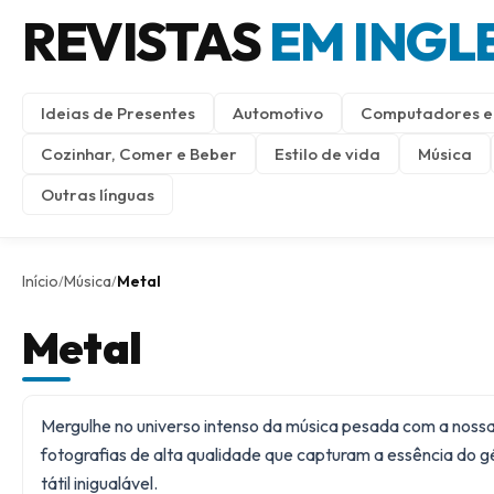
REVISTAS
EM INGL
Ideias de Presentes
Automotivo
Computadores e 
Cozinhar, Comer e Beber
Estilo de vida
Música
Outras línguas
Início
Música
Metal
/
/
Metal
Mergulhe no universo intenso da música pesada com a nossa 
fotografias de alta qualidade que capturam a essência do g
tátil inigualável.