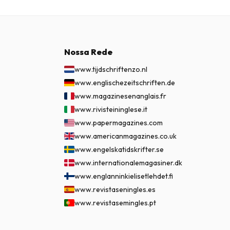
Nossa Rede
www.tijdschriftenzo.nl
www.englischezeitschriften.de
www.magazinesenanglais.fr
www.rivisteininglese.it
www.papermagazines.com
www.americanmagazines.co.uk
www.engelskatidskrifter.se
www.internationalemagasiner.dk
www.englanninkielisetlehdet.fi
www.revistaseningles.es
www.revistasemingles.pt