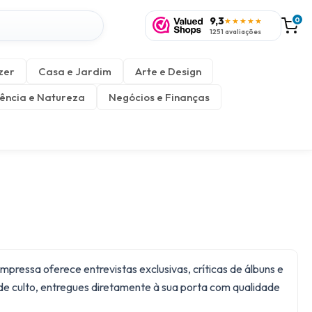
9,3
0
★★★★★
1251 avaliações
zer
Casa e Jardim
Arte e Design
ência e Natureza
Negócios e Finanças
ressa oferece entrevistas exclusivas, críticas de álbuns e
de culto, entregues diretamente à sua porta com qualidade