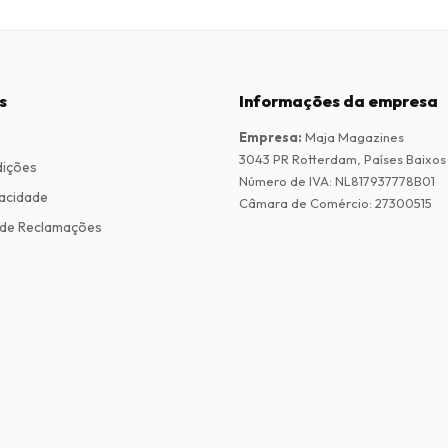
s
Informações da empresa
Empresa
:
Maja Magazines
3043 PR Rotterdam, Países Baixos
dições
Número de IVA
:
NL817937778B01
vacidade
Câmara de Comércio
:
27300515
de Reclamações