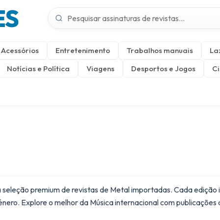
ES
Acessórios
Entretenimento
Trabalhos manuais
La
Notícias e Política
Viagens
Desportos e Jogos
Ci
seleção premium de revistas de Metal importadas. Cada edição imp
énero. Explore o melhor da
Música
internacional com publicações 