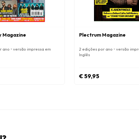
y Magazine
Plectrum Magazine
or ano • versão impressa em
2 edições por ano • versão imp
Inglês
€ 59,95
l?