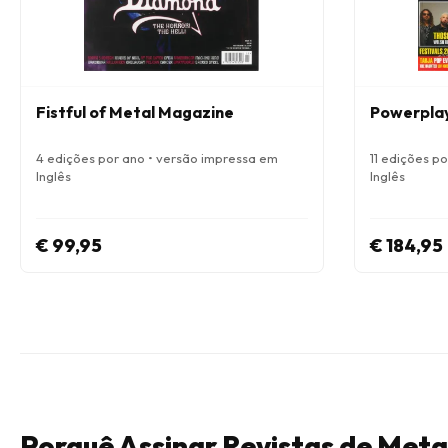
Fistful of Metal Magazine
Powerpla
4 edições por ano • versão impressa em
11 edições p
Inglês
Inglês
€ 99,95
€ 184,95
Porquê Assinar Revistas de Meta