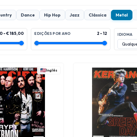
untry
Dance
Hip Hop
Jazz
Clássica
Metal
0 - € 185,00
2 - 12
EDIÇÕES POR ANO
IDIOMA
Inglês