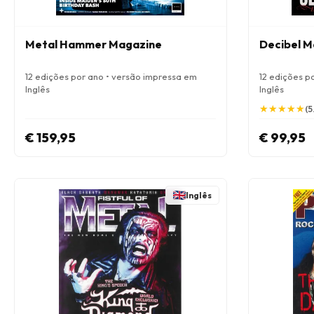
Metal Hammer Magazine
Decibel M
12 edições por ano • versão impressa em
12 edições p
Inglês
Inglês
★
★
★
★
★
★
★
★
★
★
(5
€ 159,95
€ 99,95
Inglês