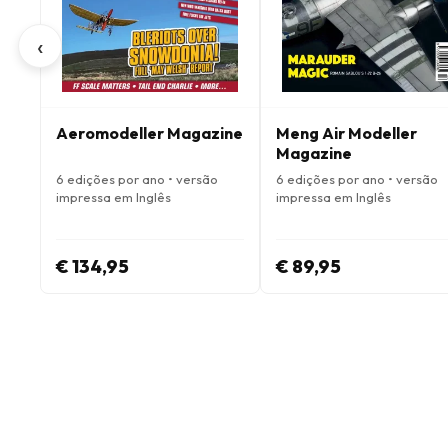
‹
Aeromodeller Magazine
Meng Air Modeller
Magazine
6 edições por ano • versão
6 edições por ano • versão
impressa em Inglês
impressa em Inglês
€ 134,95
€ 89,95