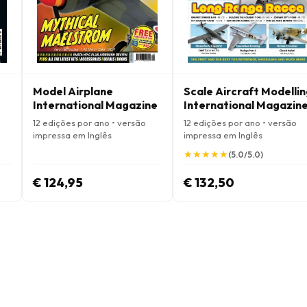
Model Airplane
Scale Aircraft Modelli
International Magazine
International Magazin
12 edições por ano • versão
12 edições por ano • versão
impressa em Inglês
impressa em Inglês
★
★
★
★
★
★
★
★
★
★
(5.0/5.0)
€ 124,95
€ 132,50