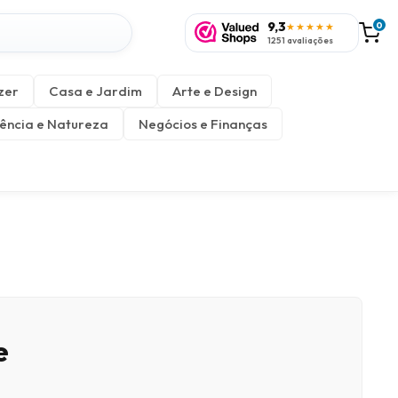
9,3
0
★★★★★
1251 avaliações
zer
Casa e Jardim
Arte e Design
ência e Natureza
Negócios e Finanças
e