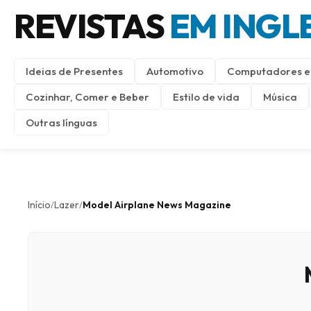
REVISTAS
EM INGL
Ideias de Presentes
Automotivo
Computadores e 
Cozinhar, Comer e Beber
Estilo de vida
Música
Outras línguas
Início
Lazer
Model Airplane News Magazine
/
/