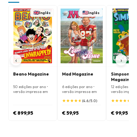
Inglês
Inglês
‹
›
Beano Magazine
Mad Magazine
Simpsons C
Magazine
50 edições por ano •
6 edições por ano •
12 edições por 
versão impressa em
versão impressa em
versão impres
Inglês
Inglês
Inglês
★
★
★
★
★
★
★
★
★
★
★
★
★
★
★
★
★
★
★
★
(4.6/5.0)
(5.
€ 899,95
€ 59,95
€ 99,95