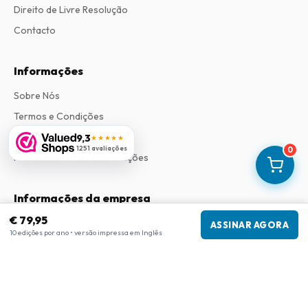
Direito de Livre Resolução
Contacto
Informações
Sobre Nós
Termos e Condições
Política de Privacidade
9,3
★★★★★
1251 avaliações
0
Procedimento de Reclamações
Informações da empresa
€ 79,95
Empresa
:
Maja Magazines
ASSINAR AGORA
10 edições por ano • versão impressa em Inglês
3043 PR Rotterdam, Países Baixos
Número de IVA
:
NL817937778B01
Câmara de Comércio
:
27300515
Nossa Rede