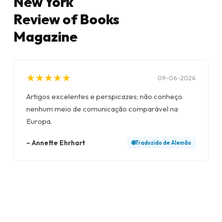
New York
Review of Books
Magazine
★
★
★
★
★
★
★
★
★
★
09-06-2024
Artigos excelentes e perspicazes; não conheço
nenhum meio de comunicação comparável na
Europa.
–
Annette Ehrhart
🌐
Traduzido de
Alemão