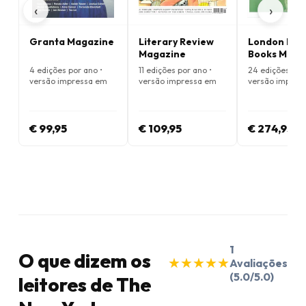
‹
›
Granta Magazine
Literary Review
London Rev
Magazine
Books Maga
4 edições por ano •
11 edições por ano •
24 edições por
versão impressa em
versão impressa em
versão impres
Inglês
Inglês
Inglês
€ 99,95
€ 109,95
€ 274,95
1
O que dizem os
★
★
★
★
★
★
★
★
★
★
Avaliações
(5.0/5.0)
leitores de The