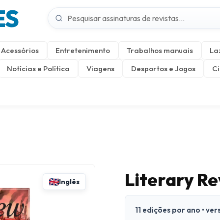
ES
Acessórios
Entretenimento
Trabalhos manuais
La
Notícias e Política
Viagens
Desportos e Jogos
Ci
Literary R
Inglês
11 edições por ano • ve