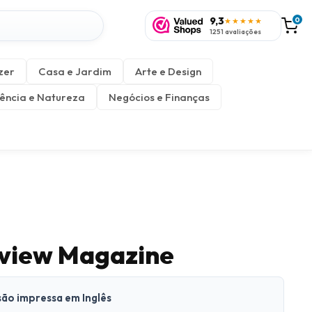
9,3
0
★★★★★
1251 avaliações
zer
Casa e Jardim
Arte e Design
ência e Natureza
Negócios e Finanças
eview Magazine
rsão impressa em Inglês