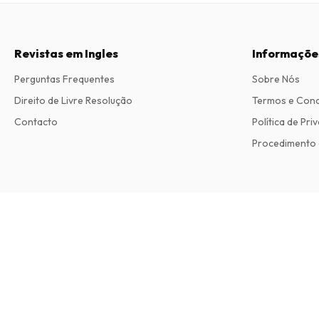
Revistas em Ingles
Informaçõe
Perguntas Frequentes
Sobre Nós
Direito de Livre Resolução
Termos e Con
Contacto
Política de Pri
Procedimento 
Literary Review Magazine
11 edições por ano • versão impressa em Inglês