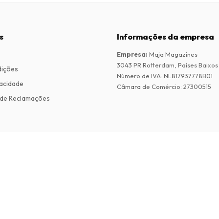
s
Informações da empresa
Empresa
:
Maja Magazines
3043 PR Rotterdam, Países Baixos
dições
Número de IVA
:
NL817937778B01
vacidade
Câmara de Comércio
:
27300515
de Reclamações