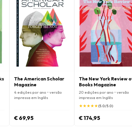
ks
The American Scholar
The New York Review o
Magazine
Books Magazine
4 edições por ano • versão
20 edições por ano • versão
impressa em Inglês
impressa em Inglês
★
★
★
★
★
★
★
★
★
★
(5.0/5.0)
€ 69,95
€ 174,95