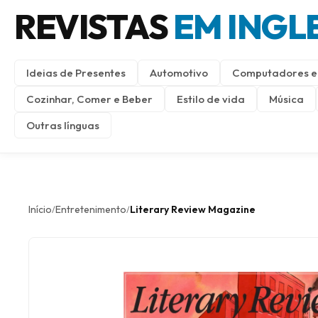
REVISTAS
EM INGL
Ideias de Presentes
Automotivo
Computadores e 
Cozinhar, Comer e Beber
Estilo de vida
Música
Outras línguas
Início
Entretenimento
Literary Review Magazine
/
/