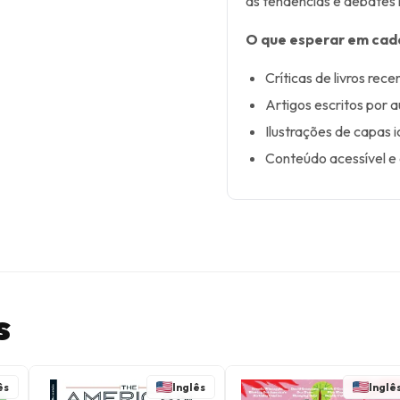
as tendências e debates 
O que esperar em cad
Críticas de livros rec
Artigos escritos por 
Ilustrações de capas i
Conteúdo acessível e 
s
ês
Inglês
Inglê