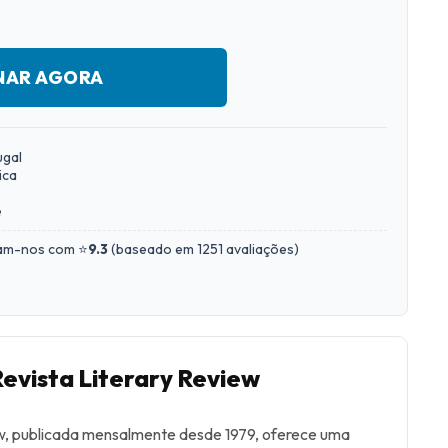
NAR AGORA
ugal
ica
e
iam-nos com ⭐
9.3
(
baseado em 1251 avaliações
)
Revista Literary Review
ew, publicada mensalmente desde 1979, oferece uma