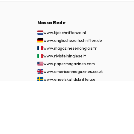
Nossa Rede
www.tijdschriftenzo.nl
www.englischezeitschriften.de
www.magazinesenanglais.fr
www.rivisteininglese.it
www.papermagazines.com
www.americanmagazines.co.uk
www.engelskatidskrifter.se
www.internationalemagasiner.dk
€ 109,95
ASSINAR AGORA
www.englanninkielisetlehdet.fi
www.revistaseningles.es
www.revistasemingles.pt