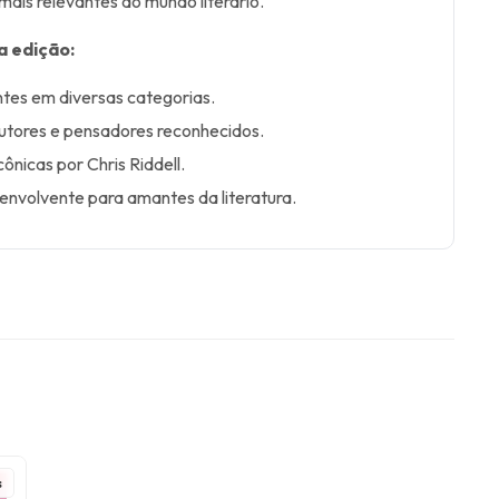
mais relevantes do mundo literário.
a edição:
entes em diversas categorias.
autores e pensadores reconhecidos.
cônicas por Chris Riddell.
envolvente para amantes da literatura.
s