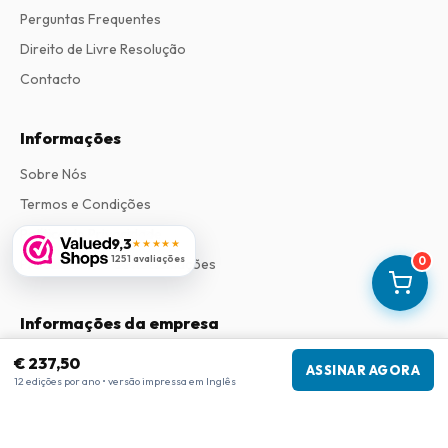
Perguntas Frequentes
Direito de Livre Resolução
Contacto
Informações
Sobre Nós
Termos e Condições
Política de Privacidade
9,3
★★★★★
1251 avaliações
0
Procedimento de Reclamações
Informações da empresa
Empresa
:
Maja Magazines
€ 237,50
ASSINAR AGORA
3043 PR Rotterdam, Países Baixos
12 edições por ano • versão impressa em Inglês
Número de IVA
:
NL817937778B01
Câmara de Comércio
:
27300515