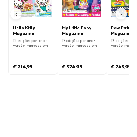
‹
›
Hello Kitty
My Little Pony
Paw Patrol
Magazine
Magazine
Magazine
12 edições por ano •
17 edições por ano •
12 edições por 
versão impressa em
versão impressa em
versão impres
Inglês
Inglês
Inglês
€ 214,95
€ 324,95
€ 249,95