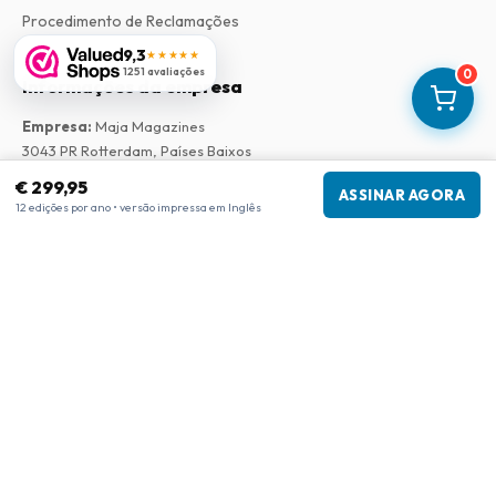
Procedimento de Reclamações
9,3
★★★★★
1251 avaliações
0
Informações da empresa
Empresa
:
Maja Magazines
3043 PR Rotterdam, Países Baixos
Número de IVA
:
NL817937778B01
€ 299,95
ASSINAR AGORA
Câmara de Comércio
:
27300515
12 edições por ano • versão impressa em Inglês
Nossa Rede
www.tijdschriftenzo.nl
www.englischezeitschriften.de
www.magazinesenanglais.fr
www.rivisteininglese.it
www.papermagazines.com
www.americanmagazines.co.uk
www.engelskatidskrifter.se
www.internationalemagasiner.dk