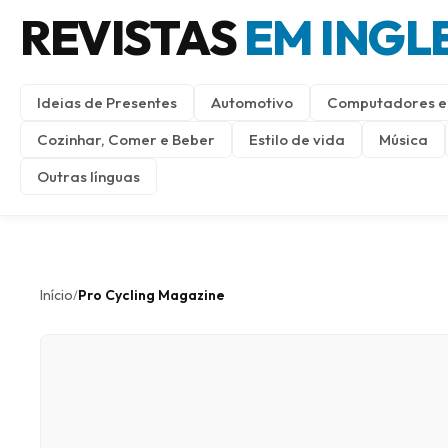
REVISTAS
EM INGL
Ideias de Presentes
Automotivo
Computadores e 
Cozinhar, Comer e Beber
Estilo de vida
Música
Outras línguas
Início
Pro Cycling Magazine
/