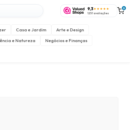
9,3
0
★★★★★
1251 avaliações
zer
Casa e Jardim
Arte e Design
ência e Natureza
Negócios e Finanças