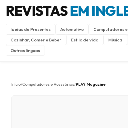
REVISTAS
EM INGL
Ideias de Presentes
Automotivo
Computadores e 
Cozinhar, Comer e Beber
Estilo de vida
Música
Outras línguas
Início
Computadores e Acessórios
PLAY Magazine
/
/