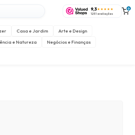
9,3
0
★★★★★
1251 avaliações
zer
Casa e Jardim
Arte e Design
ência e Natureza
Negócios e Finanças