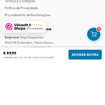
Termos e Condições
Política de Privacidade
Procedimento de Reclamações
9,3
★★★★★
Informações da empresa
1251 avaliações
0
Empresa
:
Maja Magazines
3043 PR Rotterdam, Países Baixos
Número de IVA
:
NL817937778B01
€ 89,95
Câmara de Comércio
:
27300515
ASSINAR AGORA
6 edições por ano • versão impressa em Inglês
Nossa Rede
www.tijdschriftenzo.nl
www.englischezeitschriften.de
www.magazinesenanglais.fr
www.rivisteininglese.it
www.papermagazines.com
www.americanmagazines.co.uk