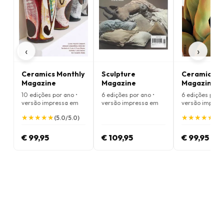
‹
›
Ceramics Monthly
Sculpture
Ceramic Re
Magazine
Magazine
Magazine
10 edições por ano •
6 edições por ano •
6 edições por a
versão impressa em
versão impressa em
versão impres
Inglês
Inglês
Inglês
★
★
★
★
★
★
★
★
★
★
★
★
★
★
★
★
★
★
★
★
(5.0/5.0)
(5.
€ 99,95
€ 109,95
€ 99,95