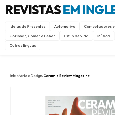
REVISTAS
EM INGL
Ideias de Presentes
Automotivo
Computadores e 
Cozinhar, Comer e Beber
Estilo de vida
Música
Outras línguas
Início
Arte e Design
Ceramic Review Magazine
/
/