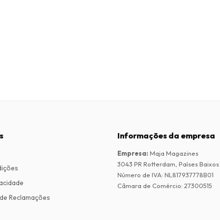
s
Informações da empresa
Empresa
:
Maja Magazines
3043 PR Rotterdam, Países Baixos
dições
Número de IVA
:
NL817937778B01
vacidade
Câmara de Comércio
:
27300515
de Reclamações