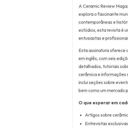
A Ceramic Review Magazi
explora o fascinante mu
contemporâneas e históri
estúdios, esta revista é
entusiastas e profissionai
Esta assinatura oferece 
em inglês, com seis ediçõ
detalhados, tutoriais sob
cerâmica e informações s
inclui seções sobre even
bem como um mercado par
O que esperar em cad
Artigos sobre cerâmi
Entrevistas exclusiva