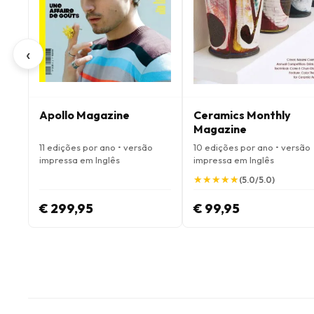
‹
Apollo Magazine
Ceramics Monthly
Magazine
11 edições por ano • versão
10 edições por ano • versão
impressa em Inglês
impressa em Inglês
★
★
★
★
★
★
★
★
★
★
(5.0/5.0)
€ 299,95
€ 99,95