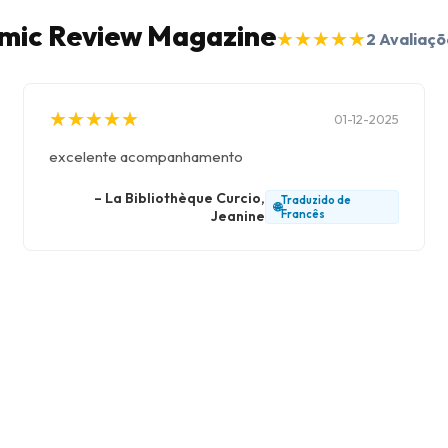
ramic Review Magazine
★
★
★
★
★
★
★
★
★
★
2
Avaliaçõ
★
★
★
★
★
★
★
★
★
★
01-12-2025
excelente acompanhamento
–
La Bibliothèque Curcio,
Traduzido de
🌐
Jeanine
Francês