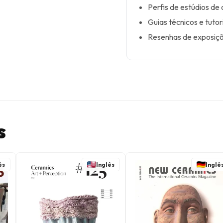
Perfis de estúdios d
Guias técnicos e tutor
Resenhas de exposiçõ
s
ês
Inglês
Inglê