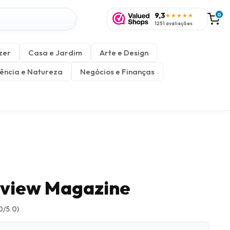
9,3
0
★★★★★
1251 avaliações
zer
Casa e Jardim
Arte e Design
ência e Natureza
Negócios e Finanças
eview Magazine
0/5.0)