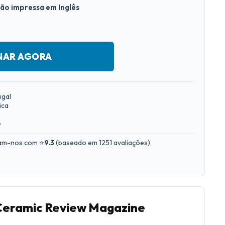
são impressa em Inglês
NAR AGORA
ugal
ica
e
iam-nos com ⭐
9.3
(
baseado em 1251 avaliações
)
 Ceramic Review Magazine