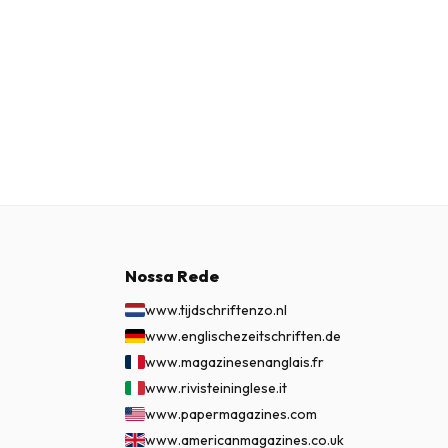
Nossa Rede
www.tijdschriftenzo.nl
www.englischezeitschriften.de
www.magazinesenanglais.fr
www.rivisteininglese.it
www.papermagazines.com
www.americanmagazines.co.uk