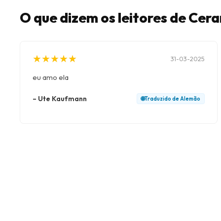
O que dizem os leitores de Ce
★
★
★
★
★
★
★
★
★
★
31-03-2025
eu amo ela
–
Ute Kaufmann
🌐
Traduzido de
Alemão