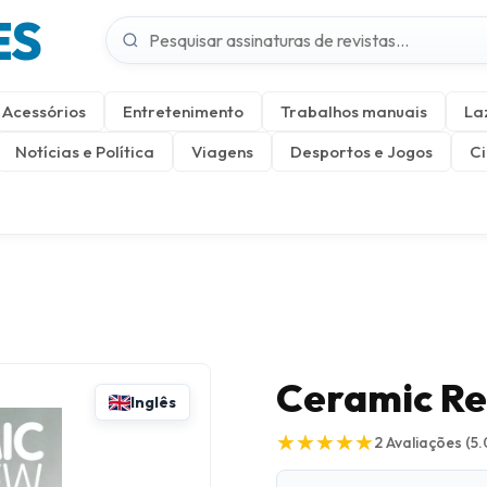
ES
Acessórios
Entretenimento
Trabalhos manuais
La
Notícias e Política
Viagens
Desportos e Jogos
Ci
Ceramic R
Inglês
★
★
★
★
★
★
★
★
★
★
2
Avaliações
(5.