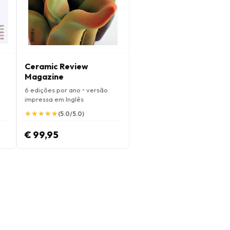
Ceramic Review
Magazine
6 edições por ano • versão
impressa em Inglês
★
★
★
★
★
★
★
★
★
★
(5.0/5.0)
€ 99,95