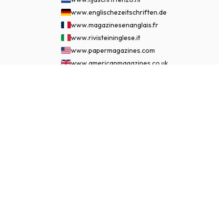
www.englischezeitschriften.de
www.magazinesenanglais.fr
www.rivisteininglese.it
www.papermagazines.com
www.americanmagazines.co.uk
www.engelskatidskrifter.se
€ 142,50
ASSINAR AGORA
www.internationalemagasiner.dk
www.englanninkielisetlehdet.fi
www.revistaseningles.es
www.revistasemingles.pt