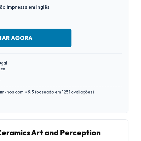
são impressa em Inglês
NAR AGORA
ugal
ica
e
iam-nos com ⭐
9.3
(
baseado em 1251 avaliações
)
Ceramics Art and Perception