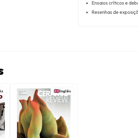
Ensaios críticos e de
Resenhas de exposiçõe
s
ês
Inglês