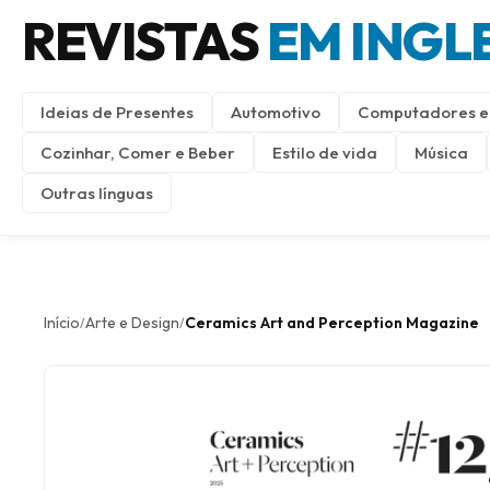
REVISTAS
EM INGL
Ideias de Presentes
Automotivo
Computadores e 
Cozinhar, Comer e Beber
Estilo de vida
Música
Outras línguas
Início
Arte e Design
Ceramics Art and Perception Magazine
/
/