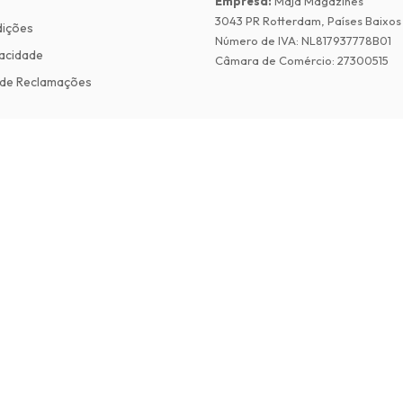
Empresa
:
Maja Magazines
3043 PR Rotterdam, Países Baixos
dições
Número de IVA
:
NL817937778B01
vacidade
Câmara de Comércio
:
27300515
de Reclamações
©
2026
Revistas em Ingles