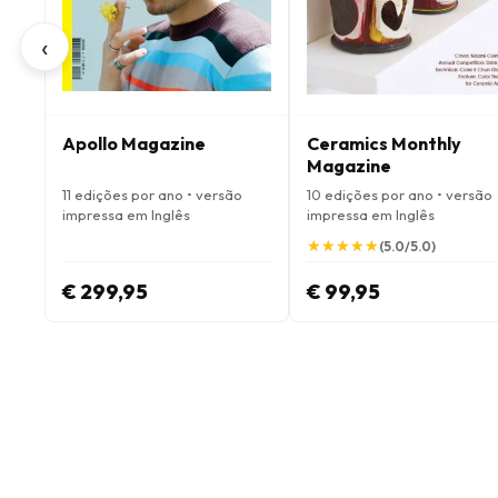
‹
Apollo Magazine
Ceramics Monthly
Magazine
11 edições por ano • versão
10 edições por ano • versão
impressa em Inglês
impressa em Inglês
★
★
★
★
★
★
★
★
★
★
(5.0/5.0)
€ 299,95
€ 99,95