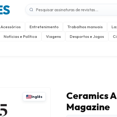
ES
Acessórios
Entretenimento
Trabalhos manuais
La
Notícias e Política
Viagens
Desportos e Jogos
Ci
Ceramics A
Inglês
Magazine