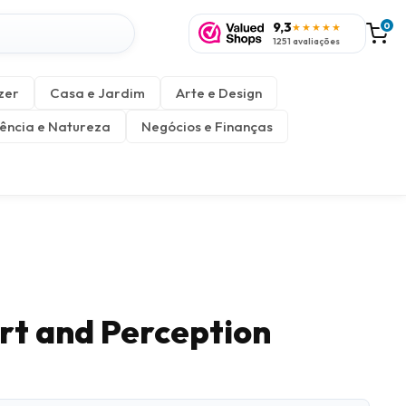
9,3
0
★★★★★
1251 avaliações
zer
Casa e Jardim
Arte e Design
ência e Natureza
Negócios e Finanças
rt and Perception