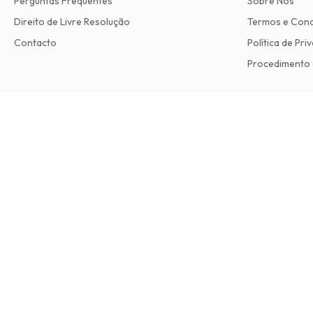
Perguntas Frequentes
Sobre Nós
Direito de Livre Resolução
Termos e Con
Contacto
Política de Pri
Procedimento 
Ceramics Art and Perception Magazine
2 edições por ano • versão impressa em Inglês