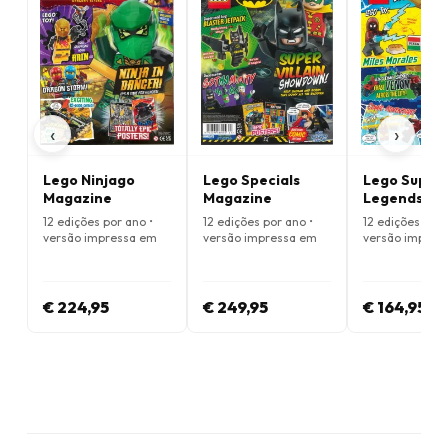
‹
›
Lego Ninjago
Lego Specials
Lego Super
Magazine
Magazine
Legends
Magazine
12 edições por ano •
12 edições por ano •
12 edições por 
versão impressa em
versão impressa em
versão impres
Inglês
Inglês
Inglês
€ 224,95
€ 249,95
€ 164,95