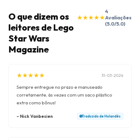
4
O que dizem os
★
★
★
★
★
★
★
★
★
★
Avaliações
(5.0/5.0)
leitores de Lego
Star Wars
Magazine
★
★
★
★
★
★
★
★
★
★
31-03-2026
Sempre entregue no prazo e manuseado
corretamente, às vezes com um saco plástico
extra como bônus!
–
Nick Vanbesien
🌐
Traduzido de
Holandês