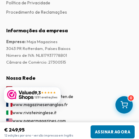
Política de Privacidade
Procedimento de Reclamações
Informações da empresa
Empresa
:
Maja Magazines
3043 PR Rotterdam, Países Baixos
Número de IVA
:
NL817937778B01
Câmara de Comércio
:
27300515
Nossa Rede
www.tijdschriftenzo.nl
9,3
★★★★★
www.englischezeitschriften.de
1251 avaliações
0
www.magazinesenanglais.fr
www.rivisteininglese.it
www.papermagazines.com
www.americanmagazines.co.uk
€ 249,95
ASSINAR AGORA
12 edições por ano • versão impressa em Inglês
www.engelskatidskrifter.se