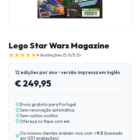
Lego Star Wars Magazine
★
★
★
★
★
★
★
★
★
★
4
Avaliações
(5.0/5.0)
12 edições por ano • versão impressa em Inglês
€ 249,95
Envio gratuito para Portugal
Sem renovação automática
Sem custos ocultos
Ofereça ou fique com ele
Os nossos clientes avaliam-nos com ⭐
9.3
(
baseado
em 1251 avaliações
)