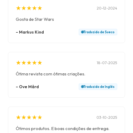
★
★
★
★
★
★
★
★
★
★
20-12-2024
Gosta de Star Wars
–
Markus Kind
🌐
Traduzido de
Sueco
★
★
★
★
★
★
★
★
★
★
18-07-2025
Ótima revista com ótimas criações.
–
Ove Mård
🌐
Traduzido de
Inglês
★
★
★
★
★
★
★
★
★
★
03-10-2025
Ótimos produtos. E boas condições de entrega.