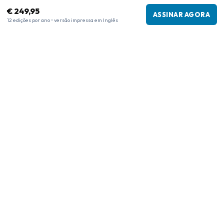
€ 249,95
ASSINAR AGORA
12 edições por ano • versão impressa em Inglês
Informações da empresa
Empresa
:
Maja Magazines
3043 PR Rotterdam, Países Baixos
Número de IVA
:
NL817937778B01
Câmara de Comércio
:
27300515
Nossa Rede
www.tijdschriftenzo.nl
www.englischezeitschriften.de
www.magazinesenanglais.fr
www.rivisteininglese.it
www.papermagazines.com
www.americanmagazines.co.uk
www.engelskatidskrifter.se
www.internationalemagasiner.dk
www.englanninkielisetlehdet.fi