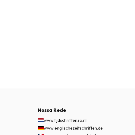
Nossa Rede
www.tijdschriftenzo.nl
www.englischezeitschriften.de