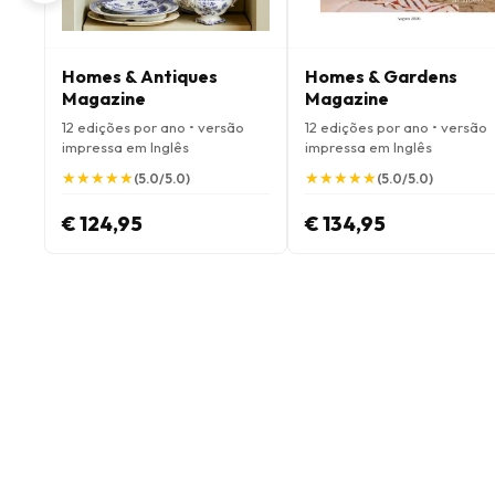
Homes & Antiques
Homes & Gardens
Magazine
Magazine
12 edições por ano • versão
12 edições por ano • versão
impressa em Inglês
impressa em Inglês
★
★
★
★
★
★
★
★
★
★
★
★
★
★
★
★
★
★
★
★
(5.0/5.0)
(5.0/5.0)
€ 124,95
€ 134,95