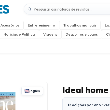
ES
Acessórios
Entretenimento
Trabalhos manuais
La
Notícias e Política
Viagens
Desportos e Jogos
Ci
Ideal home
Inglês
12 edições por ano • ve