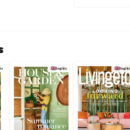
s
ês
Inglês
Inglê