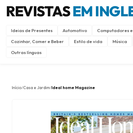
REVISTAS
EM INGL
Ideias de Presentes
Automotivo
Computadores e 
Cozinhar, Comer e Beber
Estilo de vida
Música
Outras línguas
Início
Casa e Jardim
Ideal home Magazine
/
/