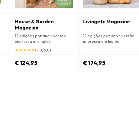
House & Garden
Livingetc Magazine
Magazine
12 edições por ano • versão
12 edições por ano • versão
impressa em Inglês
impressa em Inglês
★
★
★
★
★
★
★
★
★
★
(5.0/5.0)
€ 124,95
€ 174,95