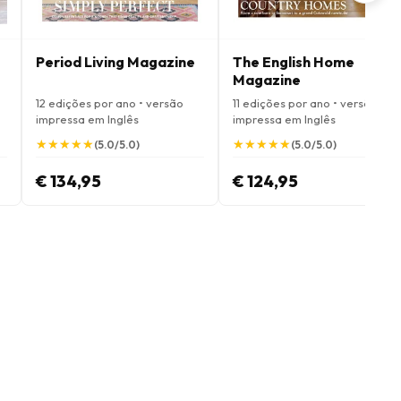
Period Living Magazine
The English Home
Magazine
12 edições por ano • versão
11 edições por ano • versão
impressa em Inglês
impressa em Inglês
★
★
★
★
★
★
★
★
★
★
★
★
★
★
★
★
★
★
★
★
(5.0/5.0)
(5.0/5.0)
€ 134,95
€ 124,95