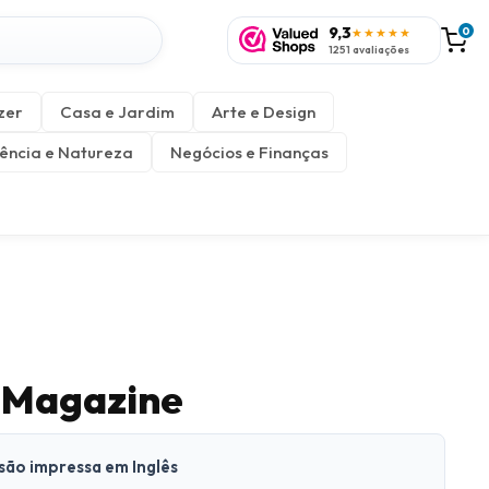
9,3
0
★★★★★
1251 avaliações
zer
Casa e Jardim
Arte e Design
ência e Natureza
Negócios e Finanças
 Magazine
rsão impressa em Inglês