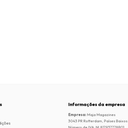
s
Informações da empresa
Empresa
:
Maja Magazines
3043 PR Rotterdam, Países Baixos
dições
Número de IVA
:
NL817937778B01