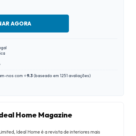
NAR AGORA
ugal
ica
e
iam-nos com ⭐
9.3
(
baseado em 1251 avaliações
)
 Ideal Home Magazine
imited, Ideal Home é a revista de interiores mais