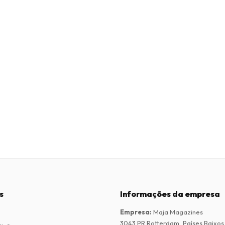
s
Informações da empresa
Empresa
:
Maja Magazines
3043 PR Rotterdam, Países Baixos