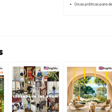
Dicas práticas para d
s
ês
Inglês
Inglê