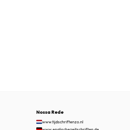
Nossa Rede
www.tijdschriftenzo.nl
www.englischezeitschriften.de