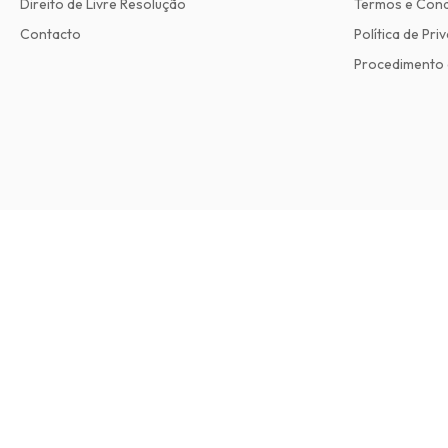
Direito de Livre Resolução
Termos e Con
Contacto
Política de Pri
Procedimento 
House & Garden Magazine
12 edições por ano • versão impressa em Inglês