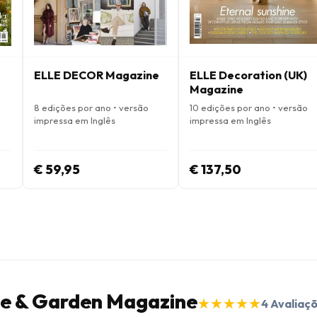
ELLE DECOR Magazine
ELLE Decoration (UK)
Magazine
8 edições por ano • versão
10 edições por ano • versão
impressa em Inglês
impressa em Inglês
€ 59,95
€ 137,50
use & Garden Magazine
★
★
★
★
★
★
★
★
★
★
4
Avaliaç