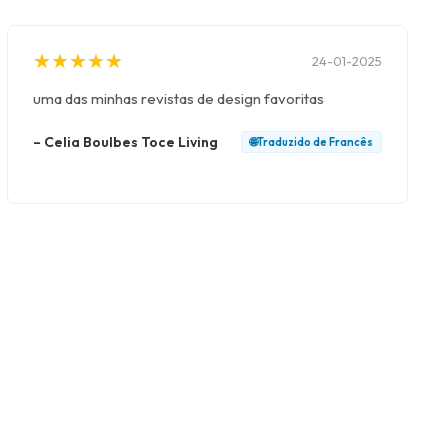
★
★
★
★
★
★
★
★
★
★
24-01-2025
uma das minhas revistas de design favoritas
–
Celia Boulbes Toce Living
🌐
Traduzido de
Francês