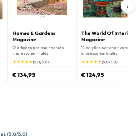
›
Homes & Gardens
The World Of Interiors
Magazine
Magazine
12 edições por ano • versão
12 edições por ano • versão
impressa em Inglês
impressa em Inglês
★
★
★
★
★
★
★
★
★
★
★
★
★
★
★
★
★
★
★
★
(5.0/5.0)
(5.0/5.0)
€ 134,95
€ 124,95
ões
(5.0/5.0)