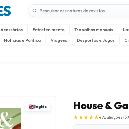
ES
Acessórios
Entretenimento
Trabalhos manuais
La
Notícias e Política
Viagens
Desportos e Jogos
Ci
House & Ga
Inglês
★
★
★
★
★
★
★
★
★
★
4
Avaliações
(5.