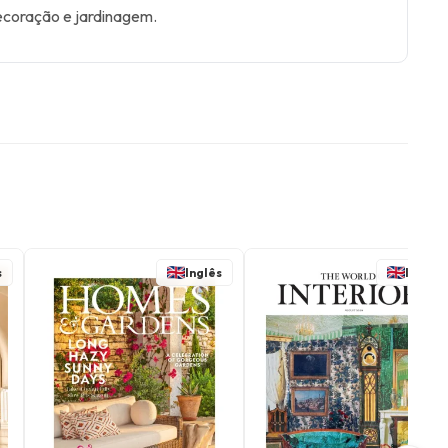
ecoração e jardinagem.
s
Inglês
Inglês