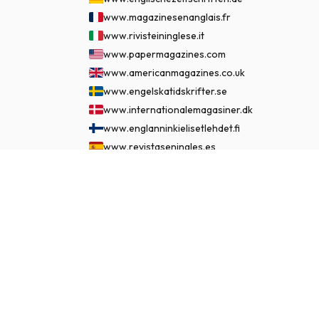
www.magazinesenanglais.fr
www.rivisteininglese.it
www.papermagazines.com
www.americanmagazines.co.uk
www.engelskatidskrifter.se
www.internationalemagasiner.dk
www.englanninkielisetlehdet.fi
www.revistaseningles.es
www.revistasemingles.pt
€ 124,95
ASSINAR AGORA