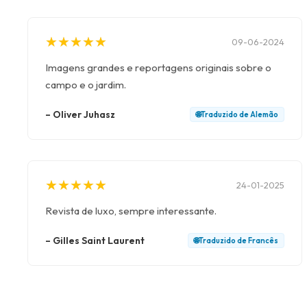
★
★
★
★
★
★
★
★
★
★
09-06-2024
Imagens grandes e reportagens originais sobre o
campo e o jardim.
–
Oliver Juhasz
🌐
Traduzido de
Alemão
★
★
★
★
★
★
★
★
★
★
24-01-2025
Revista de luxo, sempre interessante.
–
Gilles Saint Laurent
🌐
Traduzido de
Francês