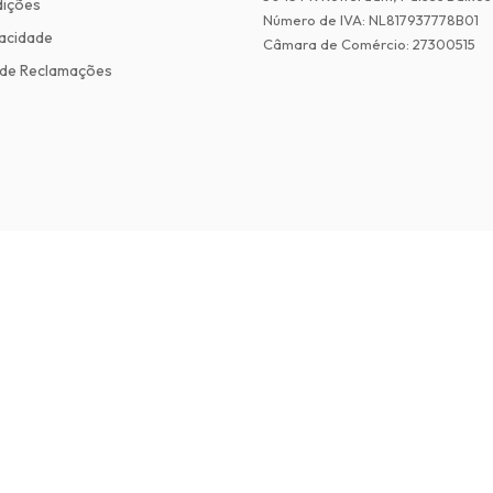
dições
Número de IVA
:
NL817937778B01
vacidade
Câmara de Comércio
:
27300515
de Reclamações
©
2026
Revistas em Ingles