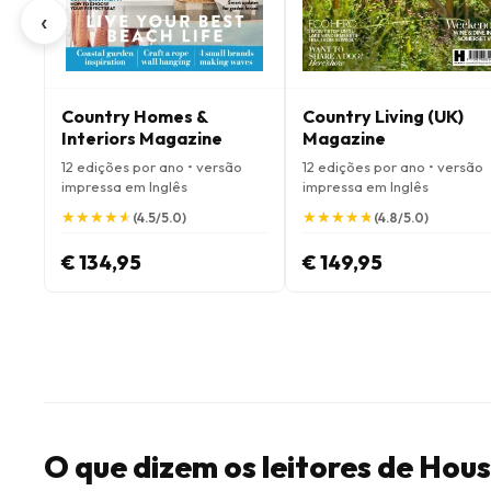
‹
Country Homes &
Country Living (UK)
Interiors Magazine
Magazine
12 edições por ano • versão
12 edições por ano • versão
impressa em Inglês
impressa em Inglês
★
★
★
★
★
★
★
★
★
★
★
★
★
★
★
★
★
★
★
★
(4.5/5.0)
(4.8/5.0)
€ 134,95
€ 149,95
O que dizem os leitores de Ho