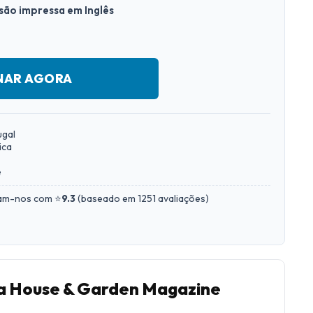
rsão impressa em Inglês
NAR AGORA
ugal
ica
e
iam-nos com ⭐
9.3
(
baseado em 1251 avaliações
)
ra House & Garden Magazine