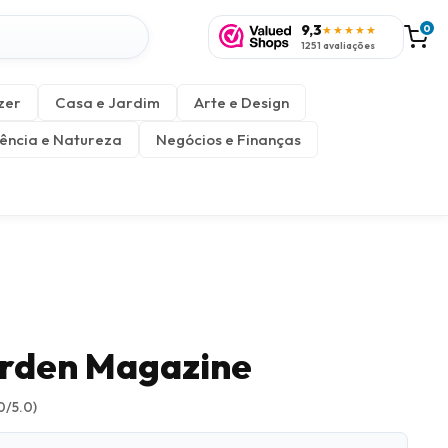
9,3
0
★★★★★
1251 avaliações
zer
Casa e Jardim
Arte e Design
ência e Natureza
Negócios e Finanças
rden Magazine
0/5.0)