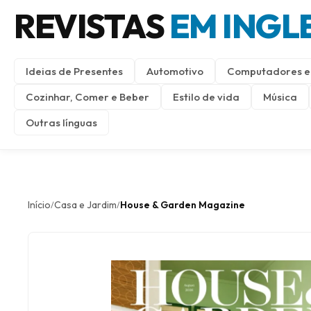
REVISTAS
EM INGL
Ideias de Presentes
Automotivo
Computadores e 
Cozinhar, Comer e Beber
Estilo de vida
Música
Outras línguas
Início
Casa e Jardim
House & Garden Magazine
/
/