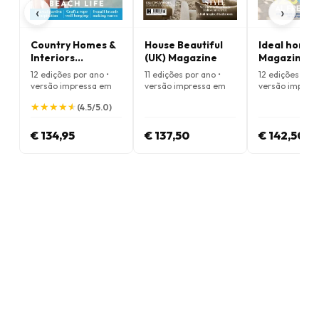
‹
›
Country Homes &
House Beautiful
Ideal home
Interiors
(UK) Magazine
Magazine
Magazine
12 edições por ano •
11 edições por ano •
12 edições por 
versão impressa em
versão impressa em
versão impres
Inglês
Inglês
Inglês
★
★
★
★
★
★
★
★
★
★
(4.5/5.0)
€ 134,95
€ 137,50
€ 142,50