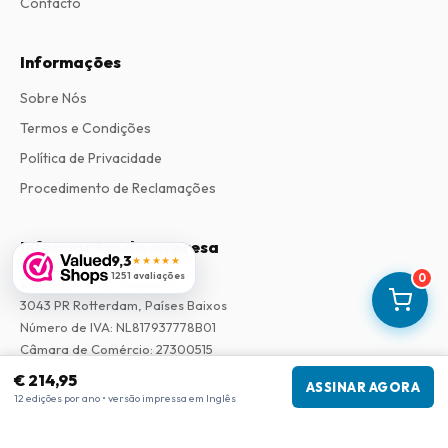
Contacto
Informações
Sobre Nós
Termos e Condições
Política de Privacidade
Procedimento de Reclamações
Informações da empresa
9,3
★★★★★
1251 avaliações
0
Empresa
:
Maja Magazines
3043 PR Rotterdam, Países Baixos
Número de IVA
:
NL817937778B01
Câmara de Comércio
:
27300515
€ 214,95
ASSINAR AGORA
Nossa Rede
12 edições por ano • versão impressa em Inglês
www.tijdschriftenzo.nl