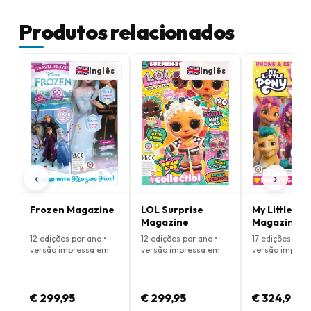
Produtos relacionados
Inglês
Inglês
‹
›
Frozen Magazine
LOL Surprise
My Little Po
Magazine
Magazine
12 edições por ano •
12 edições por ano •
17 edições por 
versão impressa em
versão impressa em
versão impres
Inglês
Inglês
Inglês
€ 299,95
€ 299,95
€ 324,95