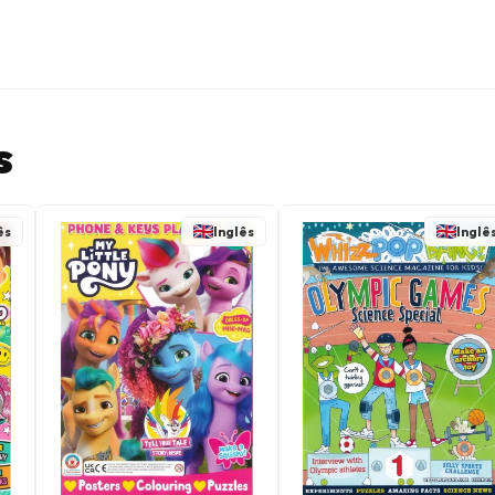
s
ês
Inglês
Inglê