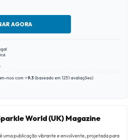
NAR AGORA
ugal
ica
e
iam-nos com ⭐
9.3
(
baseado em 1251 avaliações
)
Sparkle World (UK) Magazine
 uma publicação vibrante e envolvente, projetada para