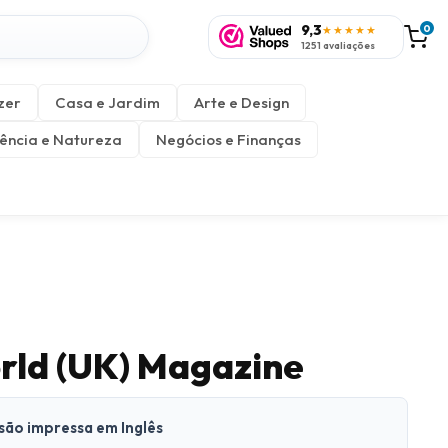
9,3
0
★★★★★
1251 avaliações
zer
Casa e Jardim
Arte e Design
ência e Natureza
Negócios e Finanças
rld (UK) Magazine
rsão impressa em Inglês