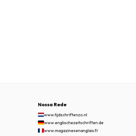
Nossa Rede
www.tijdschriftenzo.nl
www.englischezeitschriften.de
www.magazinesenanglais.fr