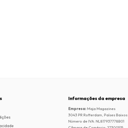
s
Informações da empresa
Empresa
:
Maja Magazines
3043 PR Rotterdam, Países Baixos
dições
Número de IVA
:
NL817937778B01
vacidade
Câmara de Comércio
:
27300515