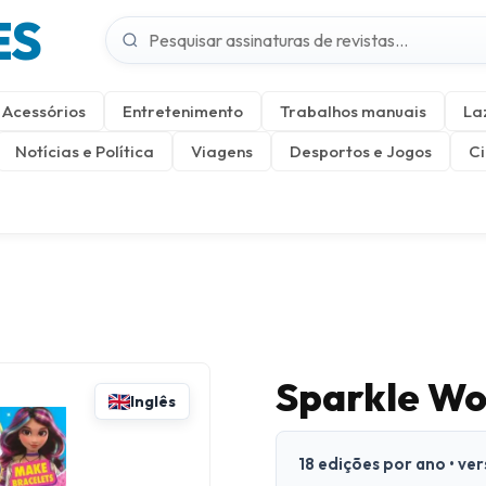
ES
Acessórios
Entretenimento
Trabalhos manuais
La
Notícias e Política
Viagens
Desportos e Jogos
Ci
Sparkle Wo
Inglês
18 edições por ano • ve