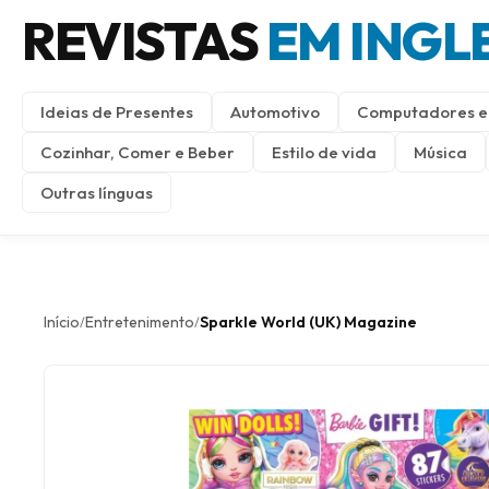
REVISTAS
EM INGL
Ideias de Presentes
Automotivo
Computadores e 
Cozinhar, Comer e Beber
Estilo de vida
Música
Outras línguas
Início
Entretenimento
Sparkle World (UK) Magazine
/
/