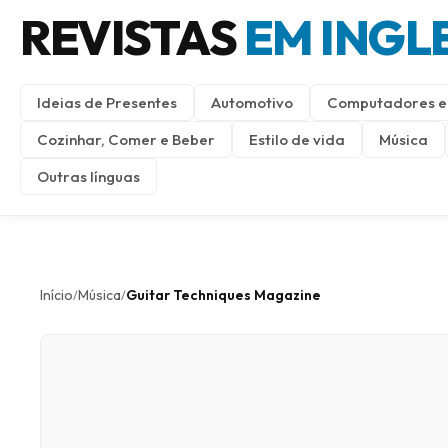
REVISTAS
EM INGL
Ideias de Presentes
Automotivo
Computadores e 
Cozinhar, Comer e Beber
Estilo de vida
Música
Outras línguas
Início
Música
Guitar Techniques Magazine
/
/