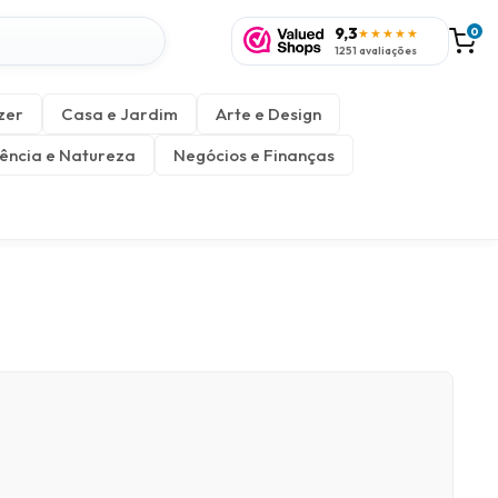
9,3
0
★★★★★
1251 avaliações
zer
Casa e Jardim
Arte e Design
ência e Natureza
Negócios e Finanças