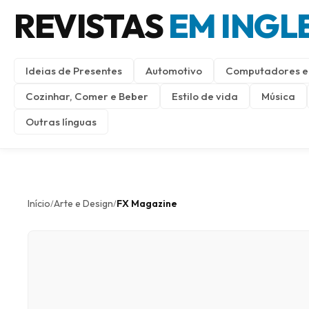
REVISTAS
EM INGL
Ideias de Presentes
Automotivo
Computadores e 
Cozinhar, Comer e Beber
Estilo de vida
Música
Outras línguas
Início
Arte e Design
FX Magazine
/
/