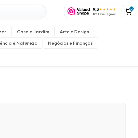
9,3
0
★★★★★
1251 avaliações
zer
Casa e Jardim
Arte e Design
ência e Natureza
Negócios e Finanças