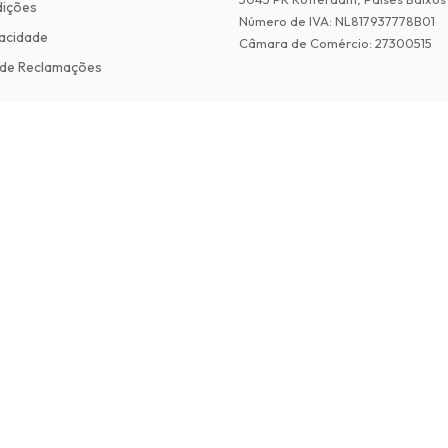
dições
Número de IVA
:
NL817937778B01
vacidade
Câmara de Comércio
:
27300515
de Reclamações
©
2026
Revistas em Ingles