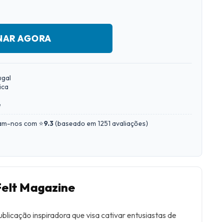
NAR AGORA
ugal
ica
e
iam-nos com ⭐
9.3
(
baseado em 1251 avaliações
)
Felt Magazine
blicação inspiradora que visa cativar entusiastas de