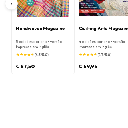
‹
Handwoven Magazine
Quilting Arts Magazin
5 edições por ano • versão
4 edições por ano • versão
impressa em Inglês
impressa em Inglês
★
★
★
★
★
★
★
★
★
★
★
★
★
★
★
★
★
★
★
★
(4.5/5.0)
(4.7/5.0)
€ 87,50
€ 59,95