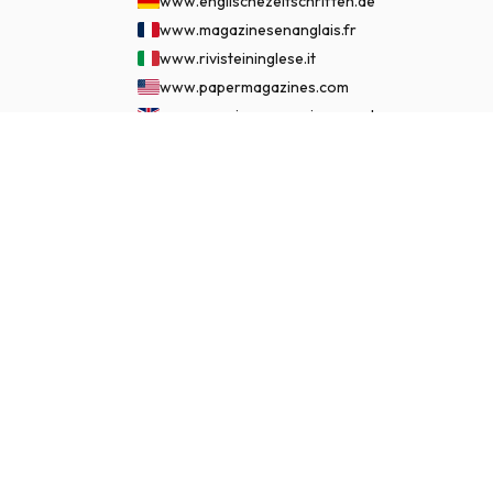
www.englischezeitschriften.de
www.magazinesenanglais.fr
www.rivisteininglese.it
www.papermagazines.com
www.americanmagazines.co.uk
www.engelskatidskrifter.se
€ 49,95
ASSINAR AGORA
www.internationalemagasiner.dk
www.englanninkielisetlehdet.fi
www.revistaseningles.es
www.revistasemingles.pt