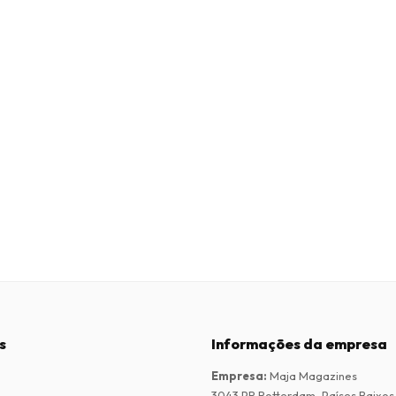
s
Informações da empresa
Empresa
:
Maja Magazines
3043 PR Rotterdam, Países Baixos