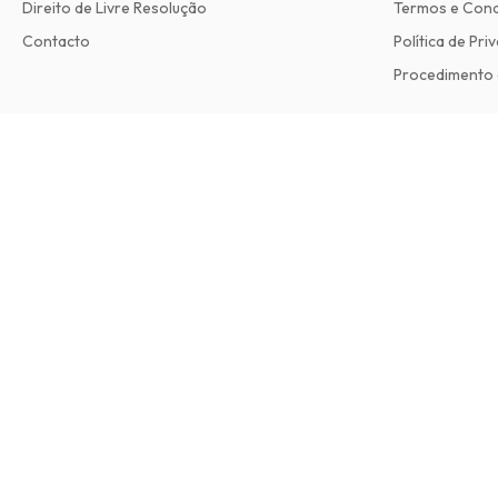
Direito de Livre Resolução
Termos e Con
Contacto
Política de Pri
Procedimento 
Felt Magazine
2 edições por ano • versão impressa em Inglês