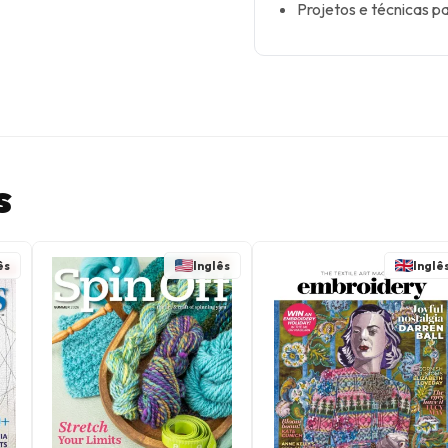
Projetos e técnicas pa
s
ês
Inglês
Inglê