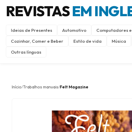
REVISTAS
EM INGL
Ideias de Presentes
Automotivo
Computadores e 
Cozinhar, Comer e Beber
Estilo de vida
Música
Outras línguas
Início
Trabalhos manuais
Felt Magazine
/
/