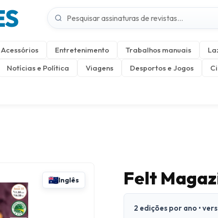
ES
Acessórios
Entretenimento
Trabalhos manuais
La
Notícias e Política
Viagens
Desportos e Jogos
Ci
Felt Magaz
Inglês
2 edições por ano • ver