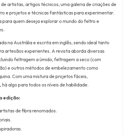
s de artistas, artigos técnicos, uma galeria de criações de
ltro e projetos e técnicas fantásticas para experimentar.
ta para quem deseja explorar o mundo do feltro e
es.
da na Austrália e escrita em inglês, sendo ideal tanto
ara artesãos experientes. A revista aborda diversas
ncluindo feltragem a úmido, feltragem a seco (com
 mão) e outros métodos de embelezamento como
uina. Com uma mistura de projetos fáceis,
, há algo para todos os níveis de habilidade.
a edição:
artistas de fibra renomados.
riais.
spiradoras.