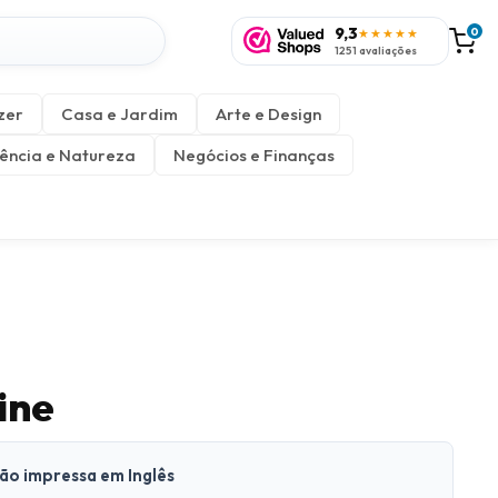
9,3
0
★★★★★
1251 avaliações
zer
Casa e Jardim
Arte e Design
ência e Natureza
Negócios e Finanças
ine
são impressa em Inglês