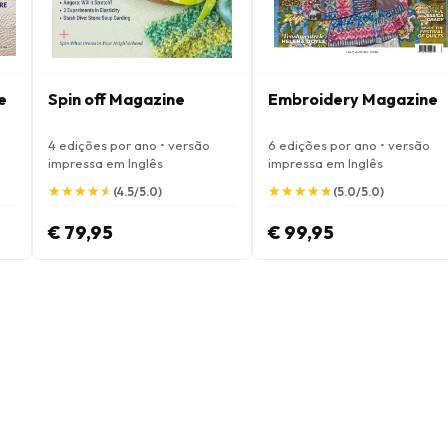
e
Spin off Magazine
Embroidery Magazine
4 edições por ano • versão
6 edições por ano • versão
impressa em Inglês
impressa em Inglês
★
★
★
★
★
★
★
★
★
★
★
★
★
★
★
★
★
★
★
★
(4.5/5.0)
(5.0/5.0)
€ 79,95
€ 99,95