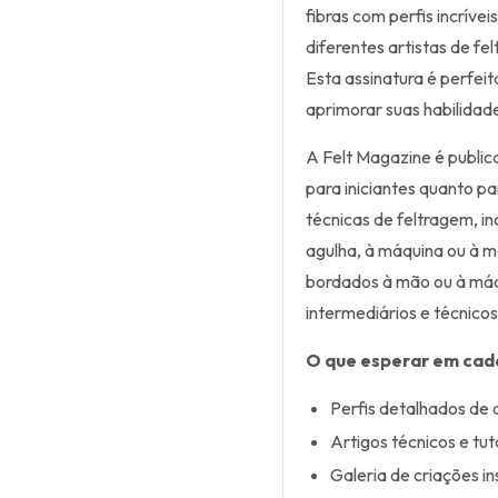
fibras com perfis incrívei
diferentes artistas de fe
Esta assinatura é perfei
aprimorar suas habilidad
A Felt Magazine é publica
para iniciantes quanto p
técnicas de feltragem, i
agulha, à máquina ou à
bordados à mão ou à máq
intermediários e técnicos
O que esperar em cad
Perfis detalhados de 
Artigos técnicos e tuto
Galeria de criações in