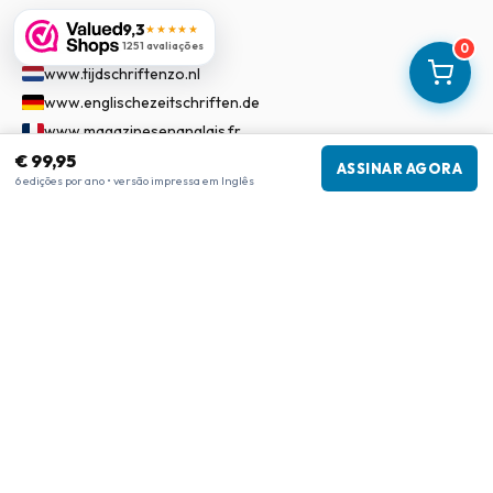
9,3
★★★★★
Nossa Rede
1251 avaliações
0
www.tijdschriftenzo.nl
www.englischezeitschriften.de
www.magazinesenanglais.fr
€ 99,95
www.rivisteininglese.it
ASSINAR AGORA
6 edições por ano • versão impressa em Inglês
www.papermagazines.com
www.americanmagazines.co.uk
www.engelskatidskrifter.se
www.internationalemagasiner.dk
www.englanninkielisetlehdet.fi
www.revistaseningles.es
www.revistasemingles.pt