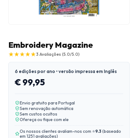
Embroidery Magazine
★
★
★
★
★
★
★
★
★
★
3
Avaliações
(5.0/5.0)
6 edições por ano • versão impressa em Inglês
€ 99,95
Envio gratuito para Portugal
Sem renovação automática
Sem custos ocultos
Ofereça ou fique com ele
Os nossos clientes avaliam-nos com ⭐
9.3
(
baseado
em 1251 avaliações
)