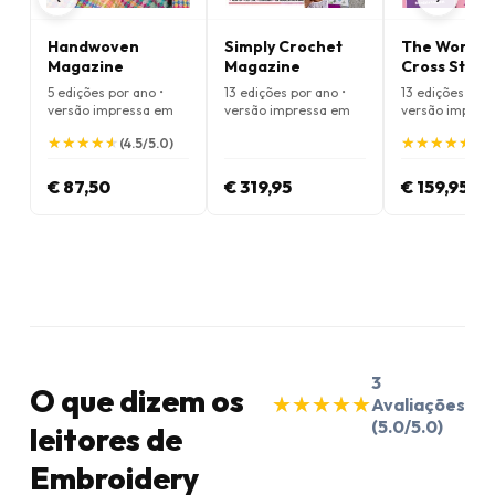
Handwoven
Simply Crochet
The World o
Magazine
Magazine
Cross Stitc
Magazine
5 edições por ano •
13 edições por ano •
13 edições por 
versão impressa em
versão impressa em
versão impres
Inglês
Inglês
Inglês
★
★
★
★
★
★
★
★
★
★
★
★
★
★
★
★
★
★
★
★
(4.5/5.0)
(5.
€ 87,50
€ 319,95
€ 159,95
3
O que dizem os
★
★
★
★
★
★
★
★
★
★
Avaliações
(5.0/5.0)
leitores de
Embroidery