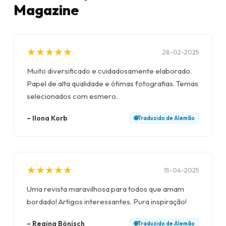
Magazine
★
★
★
★
★
★
★
★
★
★
28-02-2025
Muito diversificado e cuidadosamente elaborado.
Papel de alta qualidade e ótimas fotografias. Temas
selecionados com esmero.
–
Ilona Korb
🌐
Traduzido de
Alemão
★
★
★
★
★
★
★
★
★
★
15-04-2025
Uma revista maravilhosa para todos que amam
bordado! Artigos interessantes. Pura inspiração!
–
Regina Bönisch
🌐
Traduzido de
Alemão