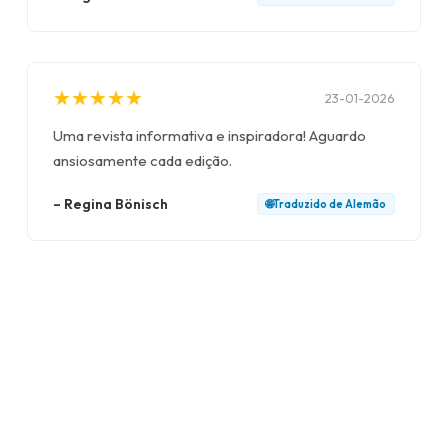
★
★
★
★
★
★
★
★
★
★
23-01-2026
Uma revista informativa e inspiradora! Aguardo
ansiosamente cada edição.
–
Regina Bönisch
🌐
Traduzido de
Alemão