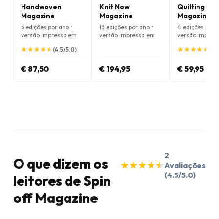
Handwoven
Knit Now
Quilting Art
Magazine
Magazine
Magazine
5 edições por ano •
13 edições por ano •
4 edições por a
versão impressa em
versão impressa em
versão impres
Inglês
Inglês
Inglês
★
★
★
★
★
★
★
★
★
★
★
★
★
★
★
★
★
★
★
★
(4.5/5.0)
(4.
€ 87,50
€ 194,95
€ 59,95
2
O que dizem os
★
★
★
★
★
★
★
★
★
★
Avaliações
(4.5/5.0)
leitores de Spin
off Magazine