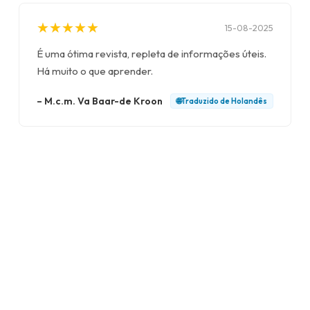
★
★
★
★
★
★
★
★
★
★
15-08-2025
É uma ótima revista, repleta de informações úteis.
Há muito o que aprender.
–
M.c.m. Va Baar-de Kroon
🌐
Traduzido de
Holandês