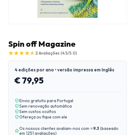
Spin off Magazine
★
★
★
★
★
★
★
★
★
★
2
Avaliações
(4.5/5.0)
4 edições por ano • versão impressa em Inglês
€ 79,95
Envio gratuito para Portugal
Sem renovação automática
Sem custos ocultos
Ofereça ou fique com ele
Os nossos clientes avaliam-nos com ⭐
9.3
(
baseado
em 1251 avaliações
)