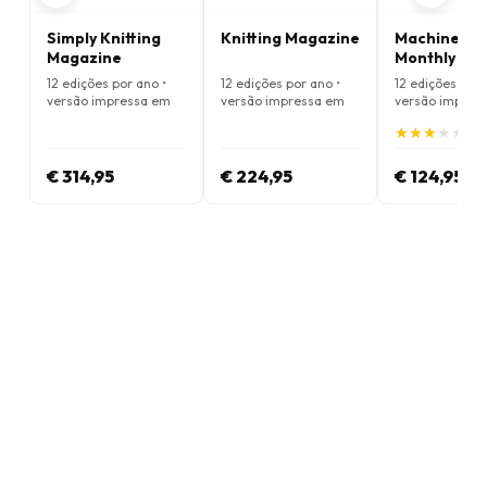
Simply Knitting
Knitting Magazine
Machine Kni
Magazine
Monthly Ma
12 edições por ano •
12 edições por ano •
12 edições por 
versão impressa em
versão impressa em
versão impres
Inglês
Inglês
Inglês
★
★
★
★
★
★
★
★
★
★
(3.
€ 314,95
€ 224,95
€ 124,95