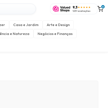
9,3
0
★★★★★
1251 avaliações
zer
Casa e Jardim
Arte e Design
ência e Natureza
Negócios e Finanças