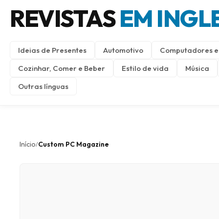
REVISTAS
EM INGL
Ideias de Presentes
Automotivo
Computadores e 
Cozinhar, Comer e Beber
Estilo de vida
Música
Outras línguas
Início
Custom PC Magazine
/