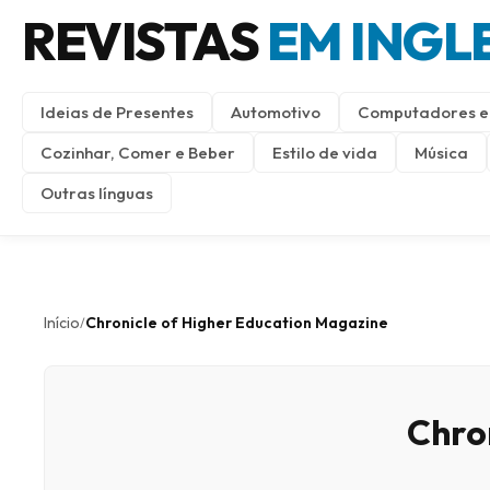
REVISTAS
EM INGL
Ideias de Presentes
Automotivo
Computadores e 
Cozinhar, Comer e Beber
Estilo de vida
Música
Outras línguas
Início
Chronicle of Higher Education Magazine
/
Chro