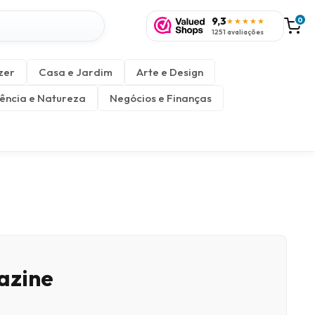
9,3
0
★★★★★
1251 avaliações
zer
Casa e Jardim
Arte e Design
ência e Natureza
Negócios e Finanças
azine