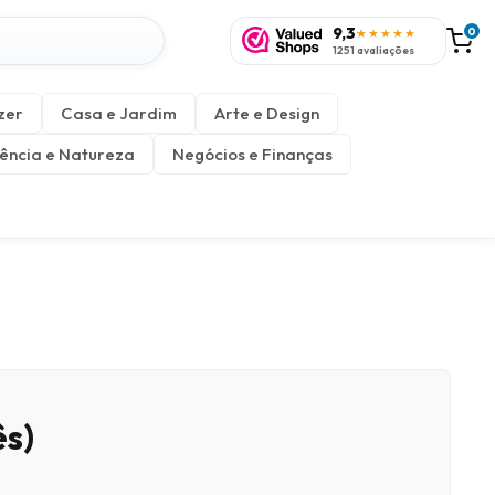
9,3
0
★★★★★
1251 avaliações
zer
Casa e Jardim
Arte e Design
ência e Natureza
Negócios e Finanças
ês)