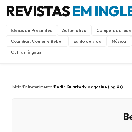
REVISTAS
EM INGL
Ideias de Presentes
Automotivo
Computadores e 
Cozinhar, Comer e Beber
Estilo de vida
Música
Outras línguas
Início
Entretenimento
Berlin Quarterly Magazine (Inglês)
/
/
Be