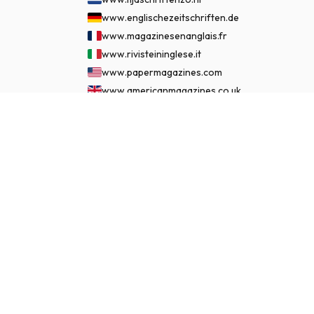
www.englischezeitschriften.de
www.magazinesenanglais.fr
www.rivisteininglese.it
www.papermagazines.com
www.americanmagazines.co.uk
www.engelskatidskrifter.se
€ 94,95
ASSINAR AGORA
www.internationalemagasiner.dk
www.englanninkielisetlehdet.fi
www.revistaseningles.es
www.revistasemingles.pt