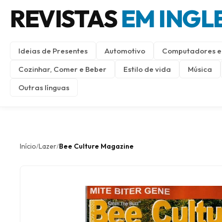
REVISTAS
EM INGL
Ideias de Presentes
Automotivo
Computadores e 
Cozinhar, Comer e Beber
Estilo de vida
Música
Outras línguas
Início
Lazer
Bee Culture Magazine
/
/