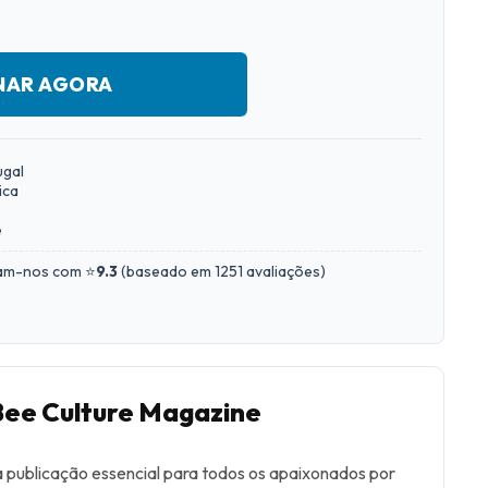
NAR AGORA
ugal
ica
e
iam-nos com ⭐
9.3
(
baseado em 1251 avaliações
)
Bee Culture Magazine
 publicação essencial para todos os apaixonados por