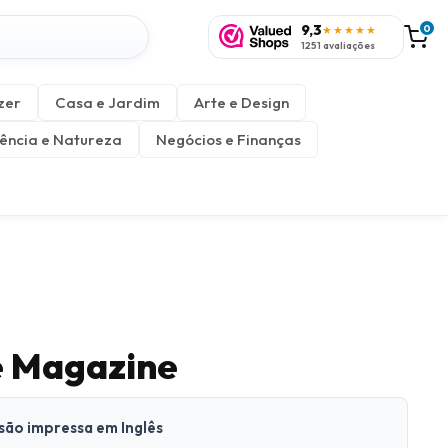
9,3
0
★★★★★
1251 avaliações
zer
Casa e Jardim
Arte e Design
ência e Natureza
Negócios e Finanças
e Magazine
rsão impressa em Inglês