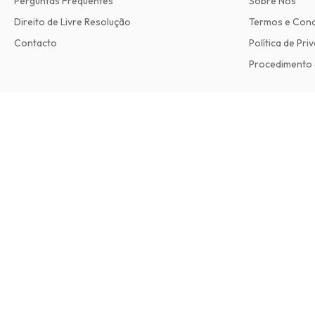
Perguntas Frequentes
Sobre Nós
Direito de Livre Resolução
Termos e Con
Contacto
Política de Pri
Procedimento 
Bee Culture Magazine
12 edições por ano • versão impressa em Inglês