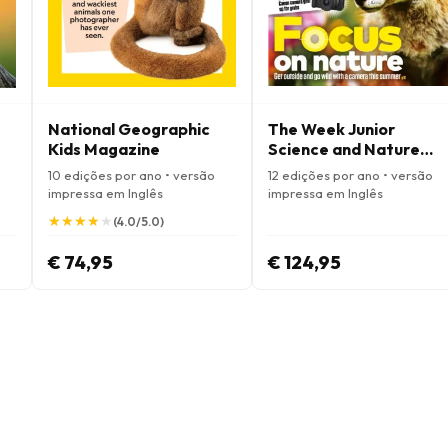
National Geographic
The Week Junior
Kids Magazine
Science and Nature
Magazine
10 edições por ano • versão
12 edições por ano • versão
impressa em Inglês
impressa em Inglês
★
★
★
★
★
★
★
★
★
★
(4.0/5.0)
€ 74,95
€ 124,95