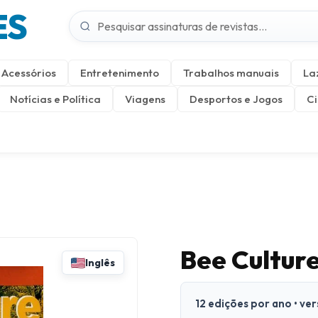
ES
Acessórios
Entretenimento
Trabalhos manuais
La
Notícias e Política
Viagens
Desportos e Jogos
Ci
Bee Cultur
Inglês
12 edições por ano • ve