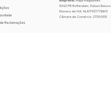
Empresa
:
Maja Magazines
3043 PR Rotterdam, Países Baixos
dições
Número de IVA
:
NL817937778B01
vacidade
Câmara de Comércio
:
27300515
de Reclamações
©
2026
Revistas em Ingles