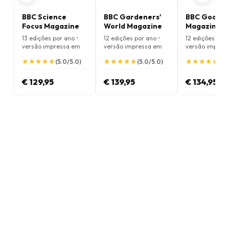
BBC Science
BBC Gardeners'
BBC Good F
Focus Magazine
World Magazine
Magazine
13 edições por ano •
12 edições por ano •
12 edições por 
versão impressa em
versão impressa em
versão impres
Inglês
Inglês
Inglês
★
★
★
★
★
★
★
★
★
★
★
★
★
★
★
★
★
★
★
★
★
★
★
★
★
★
★
★
★
★
(5.0/5.0)
(5.0/5.0)
(4.
€ 129,95
€ 139,95
€ 134,95